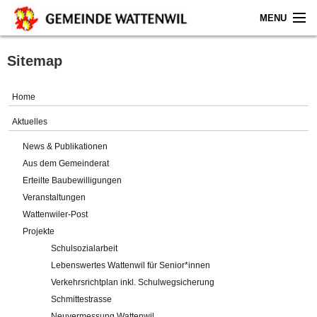
MENU
Home
Sitemap
Aktuelles
Home
Gemeinde
Aktuelles
News & Publikationen
Politik
Aus dem Gemeinderat
Erteilte Baubewilligungen
Verwaltung
Veranstaltungen
Wattenwiler-Post
Online-Service
Projekte
Schulsozialarbeit
Leben
Lebenswertes Wattenwil für Senior*innen
Verkehrsrichtplan inkl. Schulwegsicherung
Impressum
Schmittestrasse
Neuvermessung Wattenwil