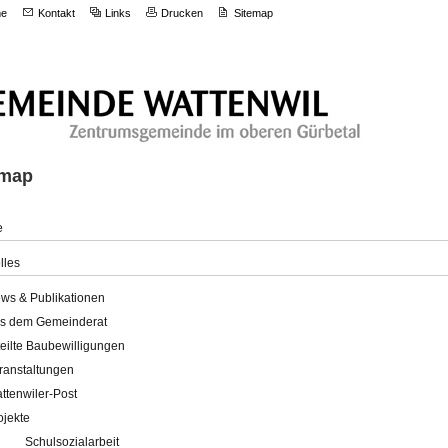
e
Kontakt
Links
Drucken
Sitemap
emap
e
lles
ws & Publikationen
s dem Gemeinderat
teilte Baubewilligungen
ranstaltungen
ttenwiler-Post
ojekte
Schulsozialarbeit