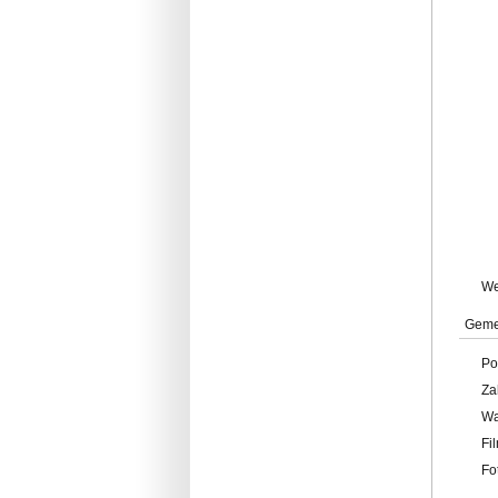
W
Geme
Po
Za
W
Fi
Fo