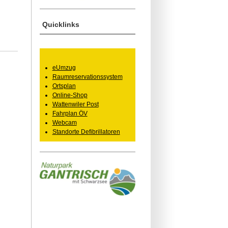
Quicklinks
eUmzug
Raumreservationssystem
Ortsplan
Online-Shop
Wattenwiler Post
Fahrplan ÖV
Webcam
Standorte Defibrillatoren