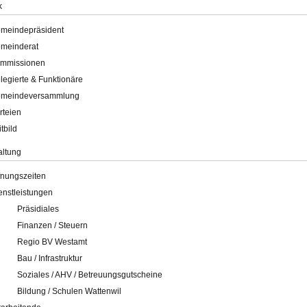
k
meindepräsident
meinderat
mmissionen
legierte & Funktionäre
meindeversammlung
rteien
itbild
altung
fnungszeiten
enstleistungen
Präsidiales
Finanzen / Steuern
Regio BV Westamt
Bau / Infrastruktur
Soziales / AHV / Betreuungsgutscheine
Bildung / Schulen Wattenwil