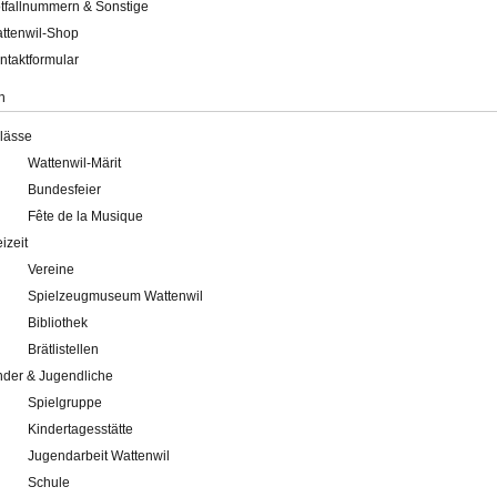
tfallnummern & Sonstige
ttenwil-Shop
ntaktformular
n
lässe
Wattenwil-Märit
Bundesfeier
Fête de la Musique
eizeit
Vereine
Spielzeugmuseum Wattenwil
Bibliothek
Brätlistellen
nder & Jugendliche
Spielgruppe
Kindertagesstätte
Jugendarbeit Wattenwil
Schule