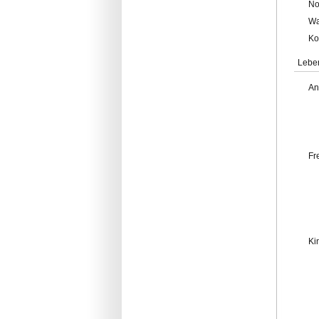
No
Wa
Ko
Lebe
An
Fr
Ki