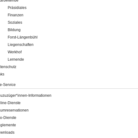
tarbeitende
Präsidiales
Finanzen
Soziales
Bildung
Forst-Längenbühl
Liegenschaften
Werkhof
Lernende
tenschutz
nks
e-Service
uzuzüger*innen-Informationen
line-Dienste
umreservationen
o-Dienste
glemente
wnloads