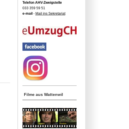
Telefon AHV-Zweigstelle
033 359 59 51
e-mail
-
Mail ins Sekretariat
Filme aus Wattenwil