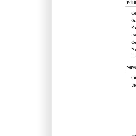
Politi
Ge
Ge
Ko
De
Ge
Pa
Le
Verw
Öf
Di