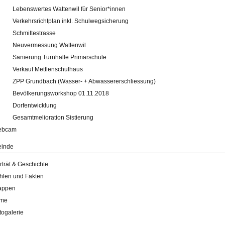
Lebenswertes Wattenwil für Senior*innen
Verkehrsrichtplan inkl. Schulwegsicherung
Schmittestrasse
Neuvermessung Wattenwil
Sanierung Turnhalle Primarschule
Verkauf Mettlenschulhaus
ZPP Grundbach (Wasser- + Abwassererschliessung)
Bevölkerungsworkshop 01.11.2018
Dorfentwicklung
Gesamtmelioration Sistierung
ebcam
inde
rträt & Geschichte
hlen und Fakten
appen
lme
togalerie