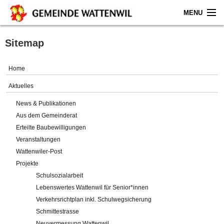
MENU
Home
Sitemap
Aktuelles
Home
Gemeinde
Aktuelles
News & Publikationen
Politik
Aus dem Gemeinderat
Erteilte Baubewilligungen
Verwaltung
Veranstaltungen
Wattenwiler-Post
Online-Service
Projekte
Schulsozialarbeit
Leben
Lebenswertes Wattenwil für Senior*innen
Verkehrsrichtplan inkl. Schulwegsicherung
Impressum
Schmittestrasse
Neuvermessung Wattenwil