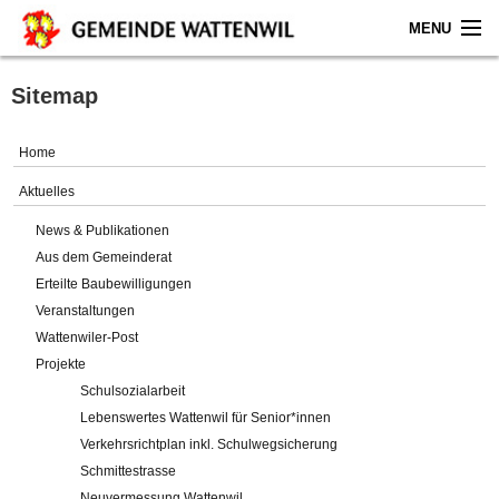
MENU
Home
Sitemap
Aktuelles
Home
Gemeinde
Aktuelles
News & Publikationen
Politik
Aus dem Gemeinderat
Erteilte Baubewilligungen
Verwaltung
Veranstaltungen
Wattenwiler-Post
Online-Service
Projekte
Schulsozialarbeit
Leben
Lebenswertes Wattenwil für Senior*innen
Verkehrsrichtplan inkl. Schulwegsicherung
Impressum
Schmittestrasse
Neuvermessung Wattenwil