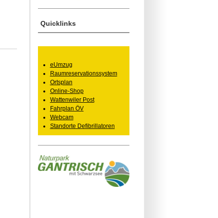
Quicklinks
eUmzug
Raumreservationssystem
Ortsplan
Online-Shop
Wattenwiler Post
Fahrplan ÖV
Webcam
Standorte Defibrillatoren