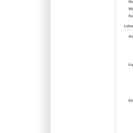
No
Wa
Ko
Lebe
An
Fr
Ki