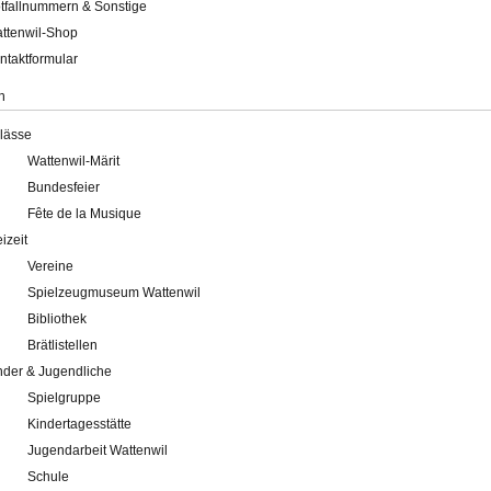
tfallnummern & Sonstige
ttenwil-Shop
ntaktformular
n
lässe
Wattenwil-Märit
Bundesfeier
Fête de la Musique
eizeit
Vereine
Spielzeugmuseum Wattenwil
Bibliothek
Brätlistellen
nder & Jugendliche
Spielgruppe
Kindertagesstätte
Jugendarbeit Wattenwil
Schule