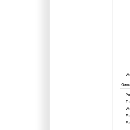
W
Geme
Po
Za
W
Fi
Fo