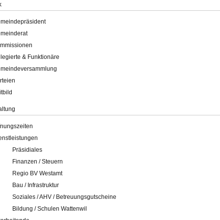
k
meindepräsident
meinderat
mmissionen
legierte & Funktionäre
meindeversammlung
rteien
itbild
altung
fnungszeiten
enstleistungen
Präsidiales
Finanzen / Steuern
Regio BV Westamt
Bau / Infrastruktur
Soziales / AHV / Betreuungsgutscheine
Bildung / Schulen Wattenwil