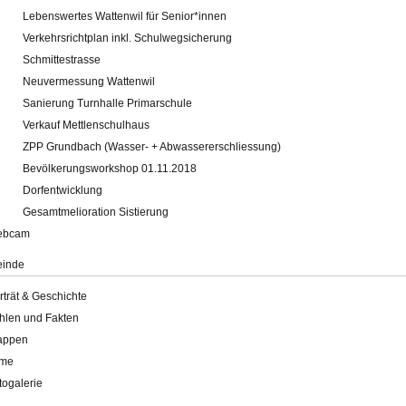
Lebenswertes Wattenwil für Senior*innen
Verkehrsrichtplan inkl. Schulwegsicherung
Schmittestrasse
Neuvermessung Wattenwil
Sanierung Turnhalle Primarschule
Verkauf Mettlenschulhaus
ZPP Grundbach (Wasser- + Abwassererschliessung)
Bevölkerungsworkshop 01.11.2018
Dorfentwicklung
Gesamtmelioration Sistierung
ebcam
inde
rträt & Geschichte
hlen und Fakten
appen
lme
togalerie