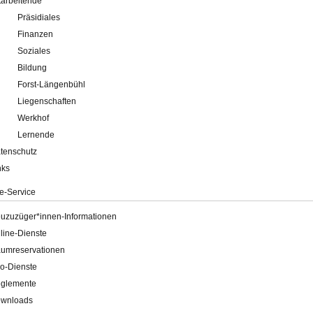
tarbeitende
Präsidiales
Finanzen
Soziales
Bildung
Forst-Längenbühl
Liegenschaften
Werkhof
Lernende
tenschutz
nks
e-Service
uzuzüger*innen-Informationen
line-Dienste
umreservationen
o-Dienste
glemente
wnloads