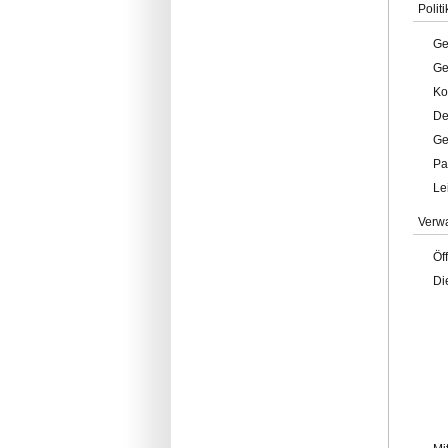
Politi
Ge
Ge
Ko
De
Ge
Pa
Le
Verw
Öf
Di