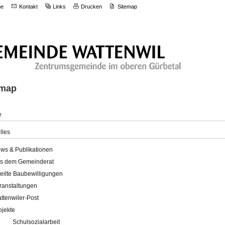
e
Kontakt
Links
Drucken
Sitemap
emap
e
lles
ws & Publikationen
s dem Gemeinderat
teilte Baubewilligungen
ranstaltungen
ttenwiler-Post
ojekte
Schulsozialarbeit