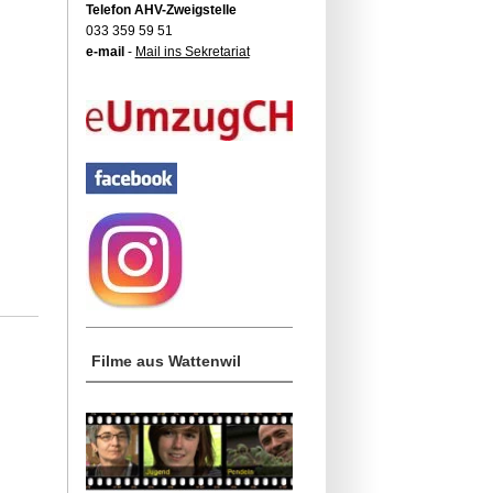
Telefon AHV-Zweigstelle
033 359 59 51
e-mail
-
Mail ins Sekretariat
Filme aus Wattenwil