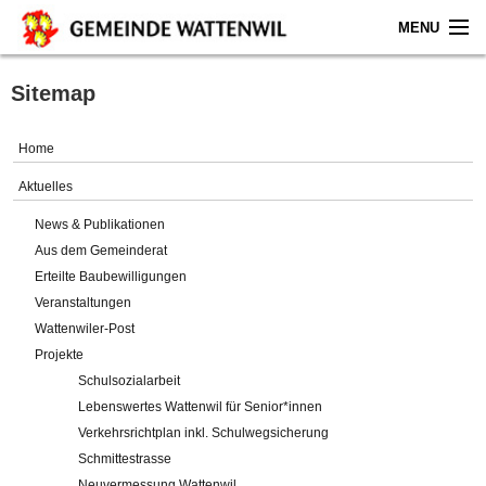
MENU
Home
Sitemap
Aktuelles
Home
Gemeinde
Aktuelles
News & Publikationen
Politik
Aus dem Gemeinderat
Erteilte Baubewilligungen
Verwaltung
Veranstaltungen
Wattenwiler-Post
Online-Service
Projekte
Schulsozialarbeit
Leben
Lebenswertes Wattenwil für Senior*innen
Verkehrsrichtplan inkl. Schulwegsicherung
Impressum
Schmittestrasse
Neuvermessung Wattenwil