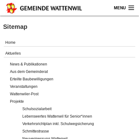
MENU
Home
Sitemap
Aktuelles
Home
Gemeinde
Aktuelles
News & Publikationen
Politik
Aus dem Gemeinderat
Erteilte Baubewilligungen
Verwaltung
Veranstaltungen
Wattenwiler-Post
Online-Service
Projekte
Schulsozialarbeit
Leben
Lebenswertes Wattenwil für Senior*innen
Verkehrsrichtplan inkl. Schulwegsicherung
Impressum
Schmittestrasse
Neuvermessung Wattenwil