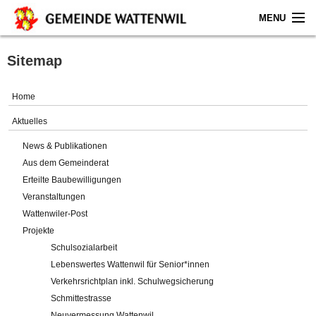
MENU
Home
Sitemap
Aktuelles
Home
Gemeinde
Aktuelles
News & Publikationen
Politik
Aus dem Gemeinderat
Erteilte Baubewilligungen
Verwaltung
Veranstaltungen
Wattenwiler-Post
Online-Service
Projekte
Schulsozialarbeit
Leben
Lebenswertes Wattenwil für Senior*innen
Verkehrsrichtplan inkl. Schulwegsicherung
Impressum
Schmittestrasse
Neuvermessung Wattenwil