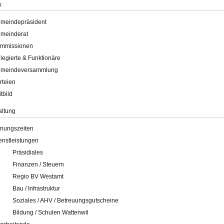
k
meindepräsident
meinderat
mmissionen
legierte & Funktionäre
meindeversammlung
rteien
itbild
altung
fnungszeiten
enstleistungen
Präsidiales
Finanzen / Steuern
Regio BV Westamt
Bau / Infrastruktur
Soziales / AHV / Betreuungsgutscheine
Bildung / Schulen Wattenwil