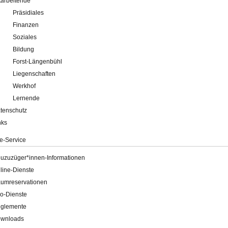
tarbeitende
Präsidiales
Finanzen
Soziales
Bildung
Forst-Längenbühl
Liegenschaften
Werkhof
Lernende
tenschutz
nks
e-Service
uzuzüger*innen-Informationen
line-Dienste
umreservationen
o-Dienste
glemente
wnloads