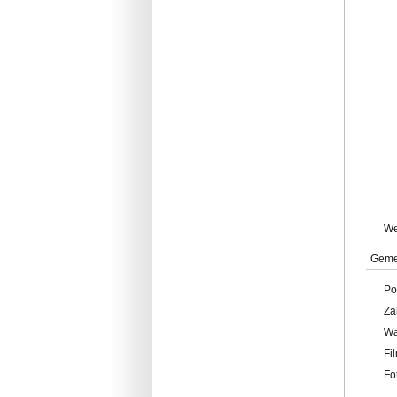
W
Geme
Po
Za
W
Fi
Fo