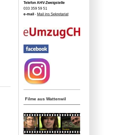
Telefon AHV-Zweigstelle
033 359 59 51
e-mail
-
Mail ins Sekretariat
Filme aus Wattenwil