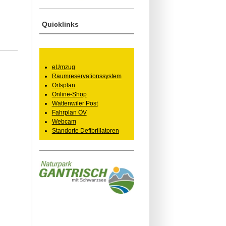
Quicklinks
eUmzug
Raumreservationssystem
Ortsplan
Online-Shop
Wattenwiler Post
Fahrplan ÖV
Webcam
Standorte Defibrillatoren