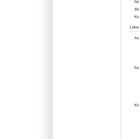
No
Wa
Ko
Lebe
An
Fr
Ki