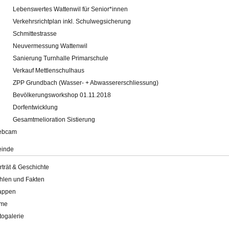
Lebenswertes Wattenwil für Senior*innen
Verkehrsrichtplan inkl. Schulwegsicherung
Schmittestrasse
Neuvermessung Wattenwil
Sanierung Turnhalle Primarschule
Verkauf Mettlenschulhaus
ZPP Grundbach (Wasser- + Abwassererschliessung)
Bevölkerungsworkshop 01.11.2018
Dorfentwicklung
Gesamtmelioration Sistierung
ebcam
inde
rträt & Geschichte
hlen und Fakten
appen
lme
togalerie