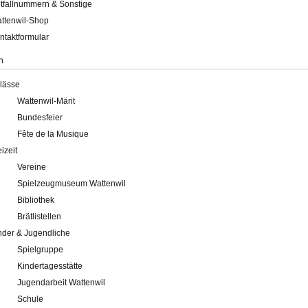
tfallnummern & Sonstige
ttenwil-Shop
ntaktformular
n
lässe
Wattenwil-Märit
Bundesfeier
Fête de la Musique
eizeit
Vereine
Spielzeugmuseum Wattenwil
Bibliothek
Brätlistellen
nder & Jugendliche
Spielgruppe
Kindertagesstätte
Jugendarbeit Wattenwil
Schule