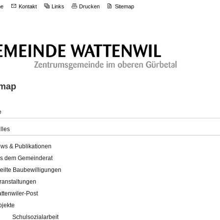
e
Kontakt
Links
Drucken
Sitemap
emap
e
lles
ws & Publikationen
s dem Gemeinderat
teilte Baubewilligungen
ranstaltungen
ttenwiler-Post
ojekte
Schulsozialarbeit