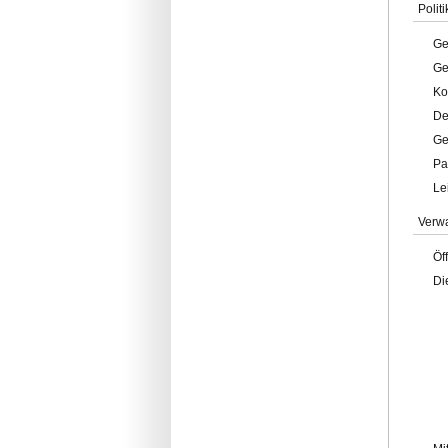
Politi
Ge
Ge
Ko
De
Ge
Pa
Le
Verw
Öf
Di