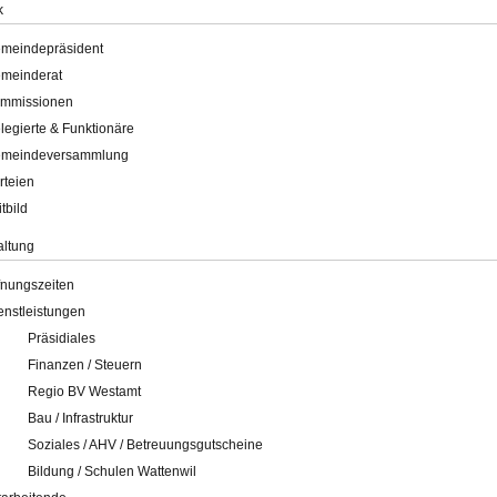
k
meindepräsident
meinderat
mmissionen
legierte & Funktionäre
meindeversammlung
rteien
itbild
altung
fnungszeiten
enstleistungen
Präsidiales
Finanzen / Steuern
Regio BV Westamt
Bau / Infrastruktur
Soziales / AHV / Betreuungsgutscheine
Bildung / Schulen Wattenwil