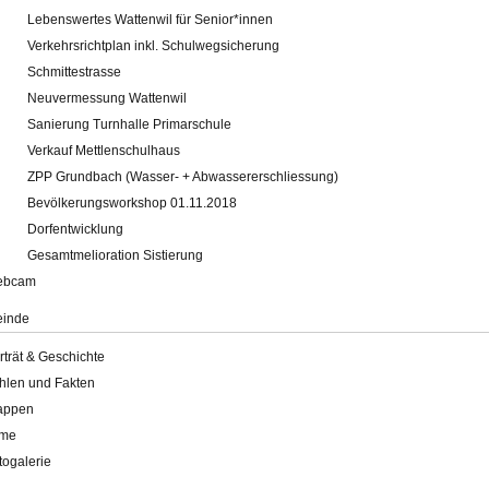
Lebenswertes Wattenwil für Senior*innen
Verkehrsrichtplan inkl. Schulwegsicherung
Schmittestrasse
Neuvermessung Wattenwil
Sanierung Turnhalle Primarschule
Verkauf Mettlenschulhaus
ZPP Grundbach (Wasser- + Abwassererschliessung)
Bevölkerungsworkshop 01.11.2018
Dorfentwicklung
Gesamtmelioration Sistierung
ebcam
inde
rträt & Geschichte
hlen und Fakten
appen
lme
togalerie