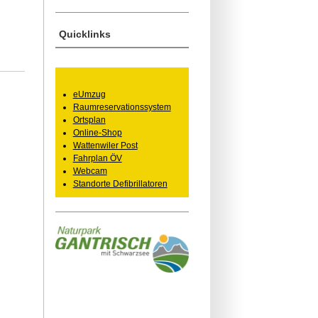
Quicklinks
eUmzug
Raumreservationssystem
Ortsplan
Online-Shop
Wattenwiler Post
Fahrplan ÖV
Webcam
Standorte Defibrillatoren