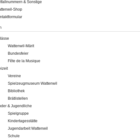
tfallnummern & Sonstige
ttenwil-Shop
ntaktformular
n
lässe
Wattenwil-Märit
Bundesfeier
Fête de la Musique
eizeit
Vereine
Spielzeugmuseum Wattenwil
Bibliothek
Brätlistellen
nder & Jugendliche
Spielgruppe
Kindertagesstätte
Jugendarbeit Wattenwil
Schule