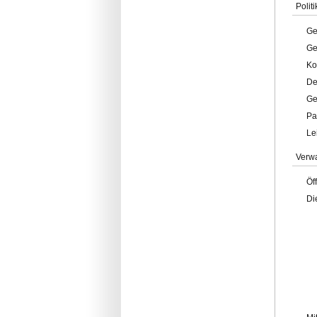
Politi
Ge
Ge
Ko
De
Ge
Pa
Le
Verw
Öf
Di