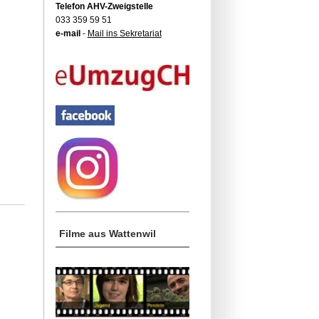
Telefon AHV-Zweigstelle
033 359 59 51
e-mail
-
Mail ins Sekretariat
Filme aus Wattenwil