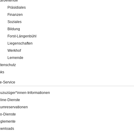
tarbeitende
Präsidiales
Finanzen
Soziales
Bildung
Forst-Längenbühl
Liegenschaften
Werkhof
Lernende
tenschutz
nks
e-Service
uzuzüger*innen-Informationen
line-Dienste
umreservationen
o-Dienste
glemente
wnloads