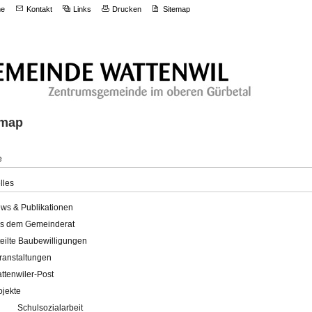
e
Kontakt
Links
Drucken
Sitemap
emap
e
lles
ws & Publikationen
s dem Gemeinderat
teilte Baubewilligungen
ranstaltungen
ttenwiler-Post
ojekte
Schulsozialarbeit