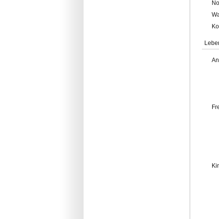
No
Wa
Ko
Lebe
An
Fr
Ki