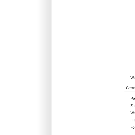
W
Geme
Po
Za
W
Fi
Fo