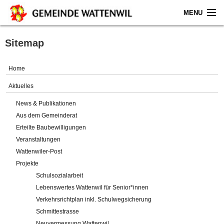
MENU
Home
Sitemap
Aktuelles
Home
Gemeinde
Aktuelles
News & Publikationen
Politik
Aus dem Gemeinderat
Erteilte Baubewilligungen
Verwaltung
Veranstaltungen
Wattenwiler-Post
Online-Service
Projekte
Schulsozialarbeit
Leben
Lebenswertes Wattenwil für Senior*innen
Verkehrsrichtplan inkl. Schulwegsicherung
Impressum
Schmittestrasse
Neuvermessung Wattenwil