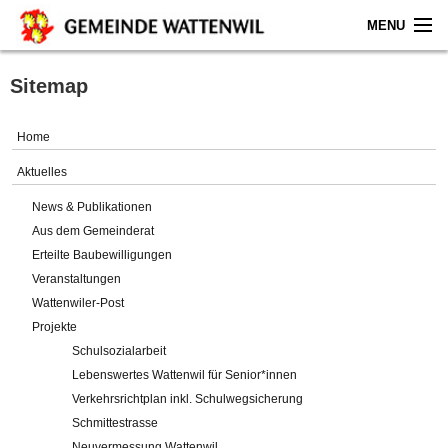
MENU
Home
Sitemap
Aktuelles
Home
Gemeinde
Aktuelles
News & Publikationen
Politik
Aus dem Gemeinderat
Erteilte Baubewilligungen
Verwaltung
Veranstaltungen
Wattenwiler-Post
Online-Service
Projekte
Schulsozialarbeit
Leben
Lebenswertes Wattenwil für Senior*innen
Verkehrsrichtplan inkl. Schulwegsicherung
Impressum
Schmittestrasse
Neuvermessung Wattenwil