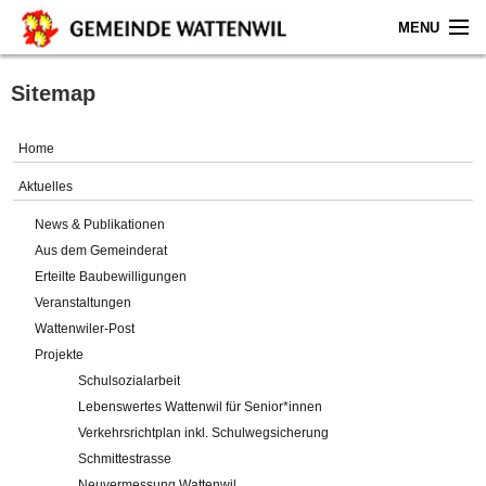
MENU
Home
Sitemap
Aktuelles
Home
Gemeinde
Aktuelles
News & Publikationen
Politik
Aus dem Gemeinderat
Erteilte Baubewilligungen
Verwaltung
Veranstaltungen
Wattenwiler-Post
Online-Service
Projekte
Schulsozialarbeit
Leben
Lebenswertes Wattenwil für Senior*innen
Verkehrsrichtplan inkl. Schulwegsicherung
Impressum
Schmittestrasse
Neuvermessung Wattenwil