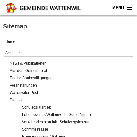
MENU
Home
Sitemap
Aktuelles
Home
Gemeinde
Aktuelles
News & Publikationen
Politik
Aus dem Gemeinderat
Erteilte Baubewilligungen
Verwaltung
Veranstaltungen
Wattenwiler-Post
Online-Service
Projekte
Schulsozialarbeit
Leben
Lebenswertes Wattenwil für Senior*innen
Verkehrsrichtplan inkl. Schulwegsicherung
Impressum
Schmittestrasse
Neuvermessung Wattenwil