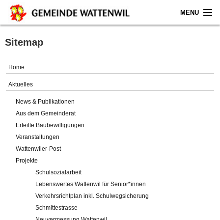
MENU
Home
Sitemap
Aktuelles
Home
Gemeinde
Aktuelles
News & Publikationen
Politik
Aus dem Gemeinderat
Erteilte Baubewilligungen
Verwaltung
Veranstaltungen
Wattenwiler-Post
Online-Service
Projekte
Schulsozialarbeit
Leben
Lebenswertes Wattenwil für Senior*innen
Verkehrsrichtplan inkl. Schulwegsicherung
Impressum
Schmittestrasse
Neuvermessung Wattenwil