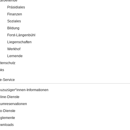
tarbeitende
Präsidiales
Finanzen
Soziales
Bildung
Forst-Längenbühl
Liegenschaften
Werkhof
Lernende
tenschutz
nks
e-Service
uzuzüger*innen-Informationen
line-Dienste
umreservationen
o-Dienste
glemente
wnloads