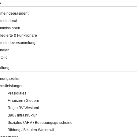
k
meindepräsident
meinderat
mmissionen
legierte & Funktionäre
meindeversammlung
rteien
itbild
altung
fnungszeiten
enstleistungen
Präsidiales
Finanzen / Steuern
Regio BV Westamt
Bau / Infrastruktur
Soziales / AHV / Betreuungsgutscheine
Bildung / Schulen Wattenwil