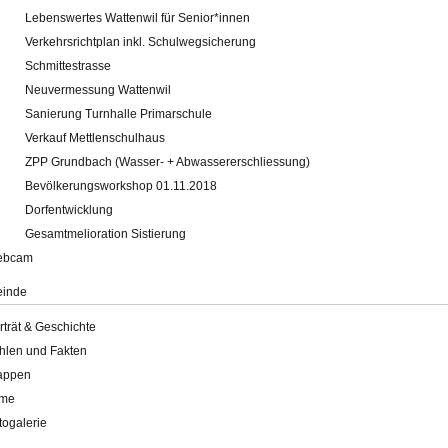
Lebenswertes Wattenwil für Senior*innen
Verkehrsrichtplan inkl. Schulwegsicherung
Schmittestrasse
Neuvermessung Wattenwil
Sanierung Turnhalle Primarschule
Verkauf Mettlenschulhaus
ZPP Grundbach (Wasser- + Abwassererschliessung)
Bevölkerungsworkshop 01.11.2018
Dorfentwicklung
Gesamtmelioration Sistierung
ebcam
inde
rträt & Geschichte
hlen und Fakten
appen
lme
togalerie