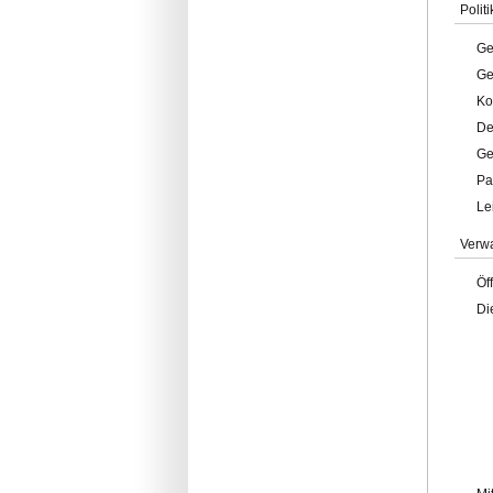
Politi
Ge
Ge
Ko
De
Ge
Pa
Le
Verw
Öf
Di