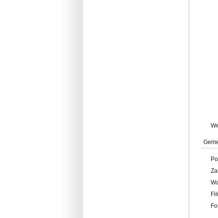
W
Geme
Po
Za
W
Fi
Fo