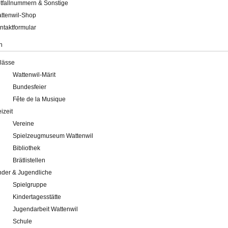
tfallnummern & Sonstige
ttenwil-Shop
ntaktformular
n
lässe
Wattenwil-Märit
Bundesfeier
Fête de la Musique
eizeit
Vereine
Spielzeugmuseum Wattenwil
Bibliothek
Brätlistellen
nder & Jugendliche
Spielgruppe
Kindertagesstätte
Jugendarbeit Wattenwil
Schule