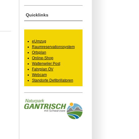
Quicklinks
eUmzug
Raumreservationssystem
Ortsplan
Online-Shop
Wattenwiler Post
Fahrplan ÖV
Webcam
Standorte Defibrillatoren