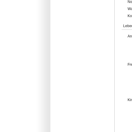
No
Wa
Ko
Lebe
An
Fr
Ki