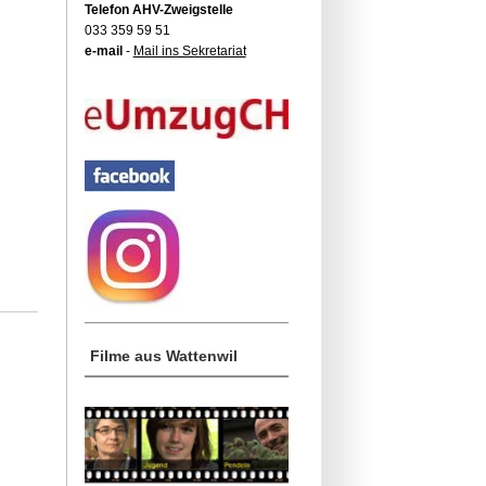
Telefon AHV-Zweigstelle
033 359 59 51
e-mail
-
Mail ins Sekretariat
Filme aus Wattenwil