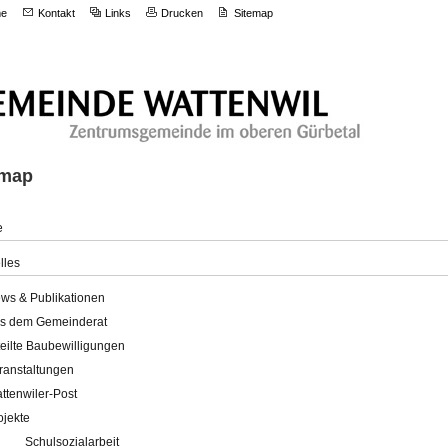
e
Kontakt
Links
Drucken
Sitemap
emap
e
lles
ws & Publikationen
s dem Gemeinderat
teilte Baubewilligungen
ranstaltungen
ttenwiler-Post
ojekte
Schulsozialarbeit