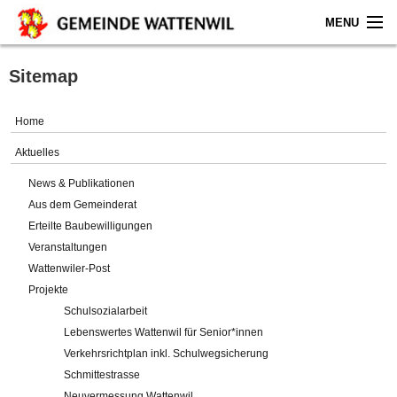
MENU
Home
Sitemap
Aktuelles
Home
Gemeinde
Aktuelles
News & Publikationen
Politik
Aus dem Gemeinderat
Erteilte Baubewilligungen
Verwaltung
Veranstaltungen
Wattenwiler-Post
Online-Service
Projekte
Schulsozialarbeit
Leben
Lebenswertes Wattenwil für Senior*innen
Verkehrsrichtplan inkl. Schulwegsicherung
Impressum
Schmittestrasse
Neuvermessung Wattenwil