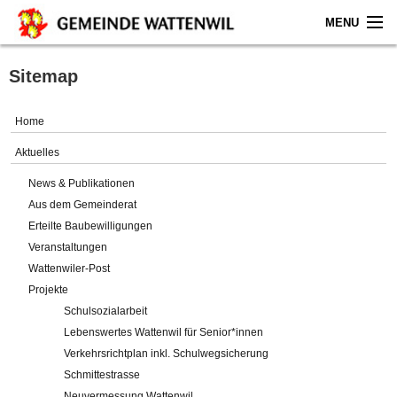
MENU
Home
Sitemap
Aktuelles
Home
Gemeinde
Aktuelles
News & Publikationen
Politik
Aus dem Gemeinderat
Erteilte Baubewilligungen
Verwaltung
Veranstaltungen
Wattenwiler-Post
Online-Service
Projekte
Schulsozialarbeit
Leben
Lebenswertes Wattenwil für Senior*innen
Verkehrsrichtplan inkl. Schulwegsicherung
Impressum
Schmittestrasse
Neuvermessung Wattenwil