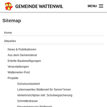
MENU
Home
Sitemap
Aktuelles
Home
Gemeinde
Aktuelles
News & Publikationen
Politik
Aus dem Gemeinderat
Erteilte Baubewilligungen
Verwaltung
Veranstaltungen
Wattenwiler-Post
Online-Service
Projekte
Schulsozialarbeit
Leben
Lebenswertes Wattenwil für Senior*innen
Verkehrsrichtplan inkl. Schulwegsicherung
Impressum
Schmittestrasse
Neuvermessung Wattenwil