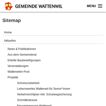
MENU
Home
Sitemap
Aktuelles
Home
Gemeinde
Aktuelles
News & Publikationen
Politik
Aus dem Gemeinderat
Erteilte Baubewilligungen
Verwaltung
Veranstaltungen
Wattenwiler-Post
Online-Service
Projekte
Schulsozialarbeit
Leben
Lebenswertes Wattenwil für Senior*innen
Verkehrsrichtplan inkl. Schulwegsicherung
Impressum
Schmittestrasse
Neuvermessung Wattenwil