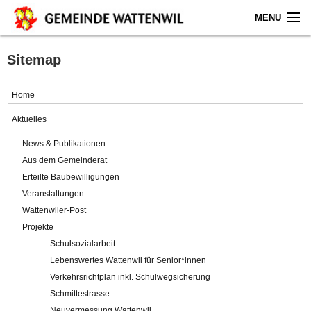
MENU
Home
Sitemap
Aktuelles
Home
Gemeinde
Aktuelles
News & Publikationen
Politik
Aus dem Gemeinderat
Erteilte Baubewilligungen
Verwaltung
Veranstaltungen
Wattenwiler-Post
Online-Service
Projekte
Schulsozialarbeit
Leben
Lebenswertes Wattenwil für Senior*innen
Verkehrsrichtplan inkl. Schulwegsicherung
Impressum
Schmittestrasse
Neuvermessung Wattenwil