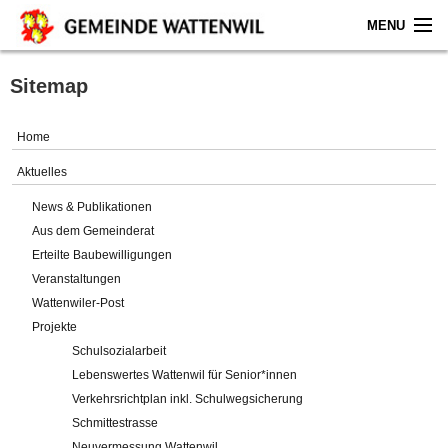
MENU
Home
Sitemap
Aktuelles
Home
Gemeinde
Aktuelles
News & Publikationen
Politik
Aus dem Gemeinderat
Erteilte Baubewilligungen
Verwaltung
Veranstaltungen
Wattenwiler-Post
Online-Service
Projekte
Schulsozialarbeit
Leben
Lebenswertes Wattenwil für Senior*innen
Verkehrsrichtplan inkl. Schulwegsicherung
Impressum
Schmittestrasse
Neuvermessung Wattenwil