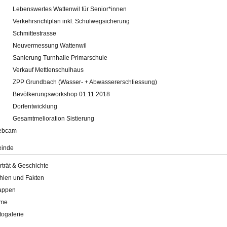
Lebenswertes Wattenwil für Senior*innen
Verkehrsrichtplan inkl. Schulwegsicherung
Schmittestrasse
Neuvermessung Wattenwil
Sanierung Turnhalle Primarschule
Verkauf Mettlenschulhaus
ZPP Grundbach (Wasser- + Abwassererschliessung)
Bevölkerungsworkshop 01.11.2018
Dorfentwicklung
Gesamtmelioration Sistierung
ebcam
inde
rträt & Geschichte
hlen und Fakten
appen
lme
togalerie