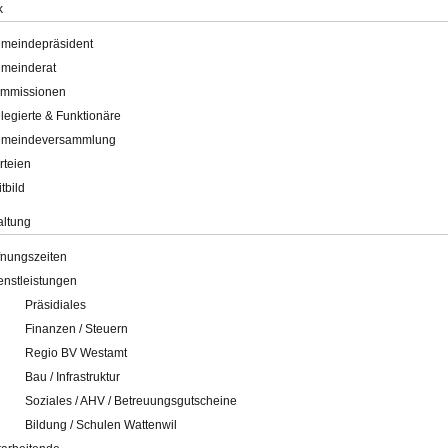
k
meindepräsident
meinderat
mmissionen
legierte & Funktionäre
meindeversammlung
rteien
itbild
altung
fnungszeiten
enstleistungen
Präsidiales
Finanzen / Steuern
Regio BV Westamt
Bau / Infrastruktur
Soziales / AHV / Betreuungsgutscheine
Bildung / Schulen Wattenwil