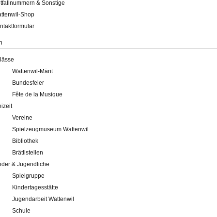
tfallnummern & Sonstige
ttenwil-Shop
ntaktformular
n
lässe
Wattenwil-Märit
Bundesfeier
Fête de la Musique
eizeit
Vereine
Spielzeugmuseum Wattenwil
Bibliothek
Brätlistellen
nder & Jugendliche
Spielgruppe
Kindertagesstätte
Jugendarbeit Wattenwil
Schule