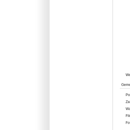
W
Geme
Po
Za
W
Fi
Fo