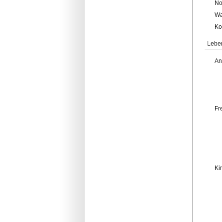
No
Wa
Ko
Lebe
An
Fr
Ki