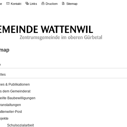
e
Kontakt
Links
Drucken
Sitemap
emap
e
lles
ws & Publikationen
s dem Gemeinderat
teilte Baubewilligungen
ranstaltungen
ttenwiler-Post
ojekte
Schulsozialarbeit