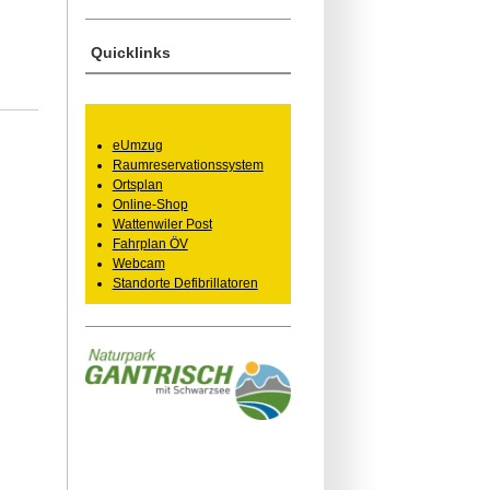
Quicklinks
eUmzug
Raumreservationssystem
Ortsplan
Online-Shop
Wattenwiler Post
Fahrplan ÖV
Webcam
Standorte Defibrillatoren