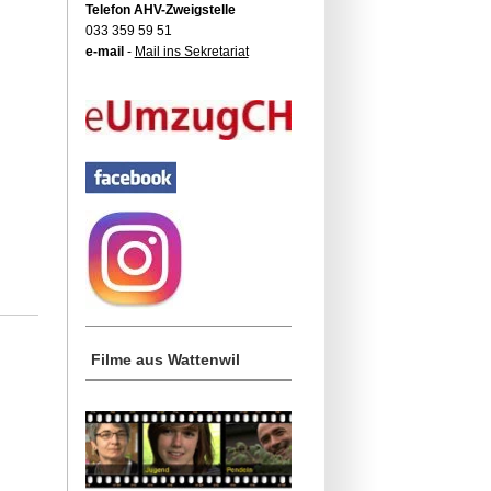
Telefon AHV-Zweigstelle
033 359 59 51
e-mail
-
Mail ins Sekretariat
Filme aus Wattenwil