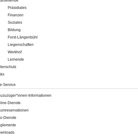
tarbeitende
Präsidiales
Finanzen
Soziales
Bildung
Forst-Längenbühl
Liegenschaften
Werkhof
Lernende
tenschutz
nks
e-Service
uzuzüger*innen-Informationen
line-Dienste
umreservationen
o-Dienste
glemente
wnloads