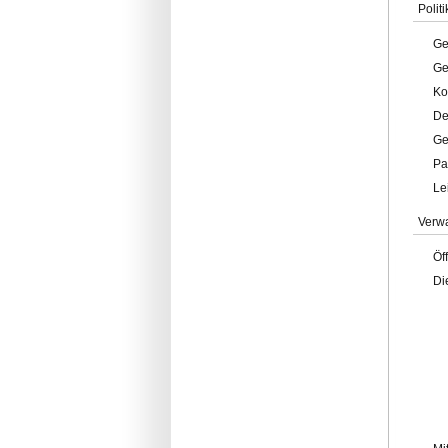
Politi
Ge
Ge
Ko
De
Ge
Pa
Le
Verw
Öf
Di