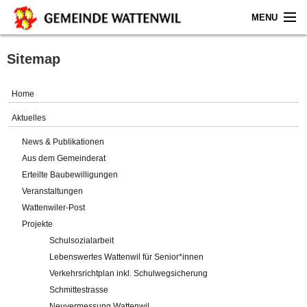
MENU
Home
Sitemap
Aktuelles
Home
Gemeinde
Aktuelles
News & Publikationen
Politik
Aus dem Gemeinderat
Erteilte Baubewilligungen
Verwaltung
Veranstaltungen
Wattenwiler-Post
Online-Service
Projekte
Schulsozialarbeit
Leben
Lebenswertes Wattenwil für Senior*innen
Verkehrsrichtplan inkl. Schulwegsicherung
Impressum
Schmittestrasse
Neuvermessung Wattenwil