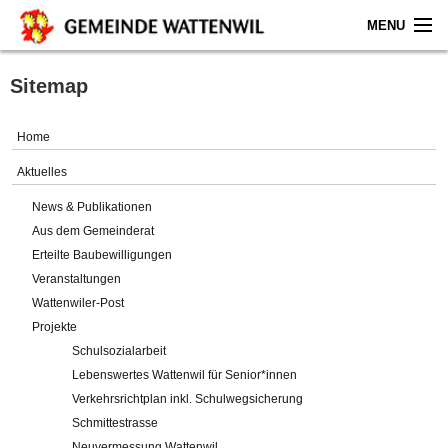
MENU
Home
Sitemap
Aktuelles
Home
Gemeinde
Aktuelles
News & Publikationen
Politik
Aus dem Gemeinderat
Erteilte Baubewilligungen
Verwaltung
Veranstaltungen
Wattenwiler-Post
Online-Service
Projekte
Schulsozialarbeit
Leben
Lebenswertes Wattenwil für Senior*innen
Verkehrsrichtplan inkl. Schulwegsicherung
Impressum
Schmittestrasse
Neuvermessung Wattenwil