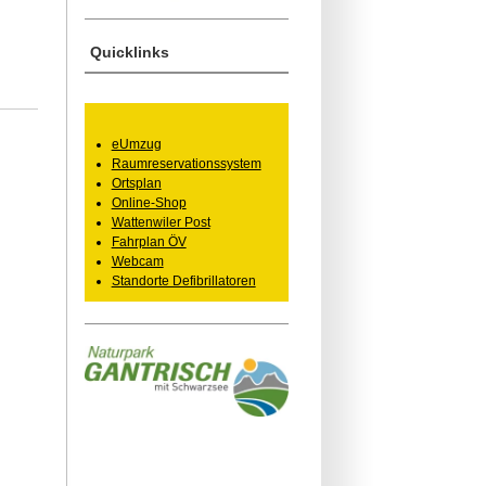
Quicklinks
eUmzug
Raumreservationssystem
Ortsplan
Online-Shop
Wattenwiler Post
Fahrplan ÖV
Webcam
Standorte Defibrillatoren