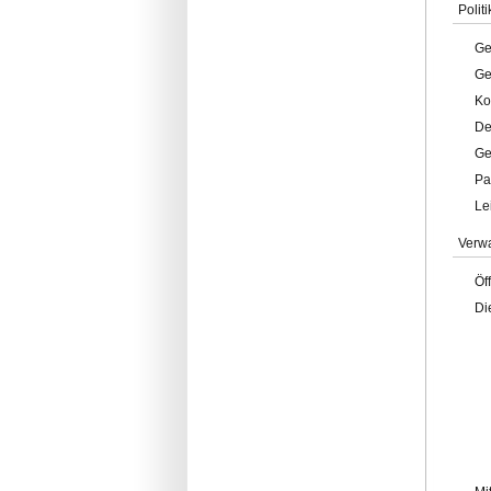
Politi
Ge
Ge
Ko
De
Ge
Pa
Le
Verw
Öf
Di