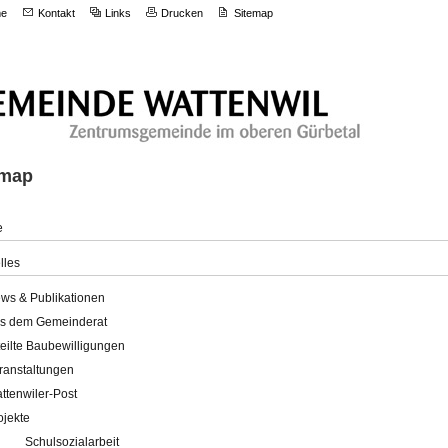
e
Kontakt
Links
Drucken
Sitemap
emap
e
lles
ws & Publikationen
s dem Gemeinderat
teilte Baubewilligungen
ranstaltungen
ttenwiler-Post
ojekte
Schulsozialarbeit