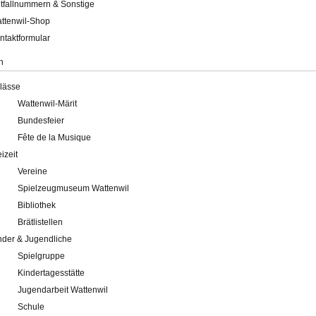
tfallnummern & Sonstige
ttenwil-Shop
ntaktformular
n
lässe
Wattenwil-Märit
Bundesfeier
Fête de la Musique
eizeit
Vereine
Spielzeugmuseum Wattenwil
Bibliothek
Brätlistellen
nder & Jugendliche
Spielgruppe
Kindertagesstätte
Jugendarbeit Wattenwil
Schule