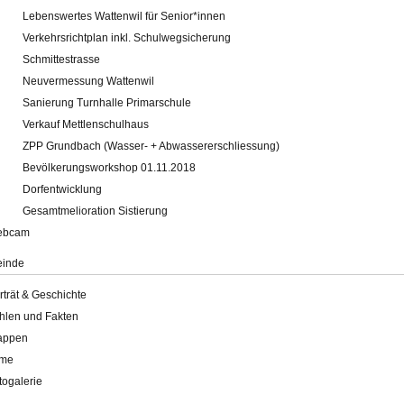
Lebenswertes Wattenwil für Senior*innen
Verkehrsrichtplan inkl. Schulwegsicherung
Schmittestrasse
Neuvermessung Wattenwil
Sanierung Turnhalle Primarschule
Verkauf Mettlenschulhaus
ZPP Grundbach (Wasser- + Abwassererschliessung)
Bevölkerungsworkshop 01.11.2018
Dorfentwicklung
Gesamtmelioration Sistierung
ebcam
inde
rträt & Geschichte
hlen und Fakten
appen
lme
togalerie