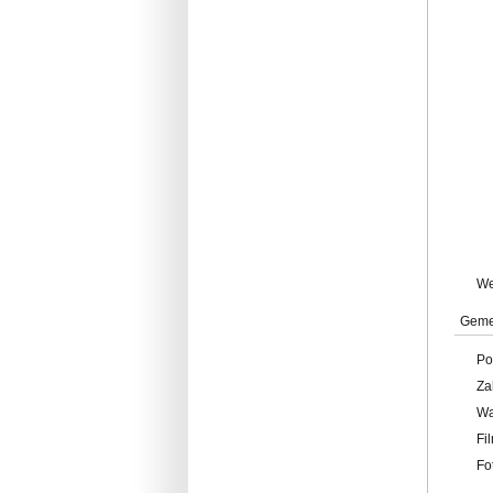
W
Geme
Po
Za
W
Fi
Fo