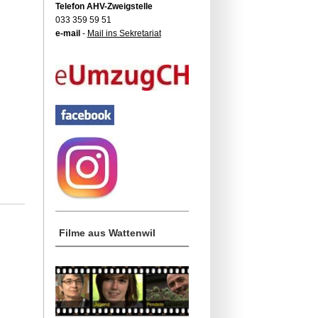
Telefon AHV-Zweigstelle
033 359 59 51
e-mail
-
Mail ins Sekretariat
Filme aus Wattenwil