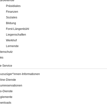
tarbeitende
Präsidiales
Finanzen
Soziales
Bildung
Forst-Längenbühl
Liegenschaften
Werkhof
Lernende
tenschutz
nks
e-Service
uzuzüger*innen-Informationen
line-Dienste
umreservationen
o-Dienste
glemente
wnloads