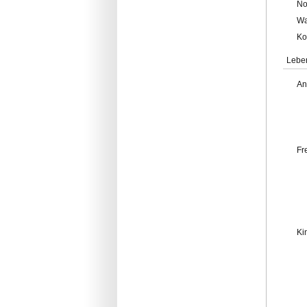
No
Wa
Ko
Lebe
An
Fr
Ki