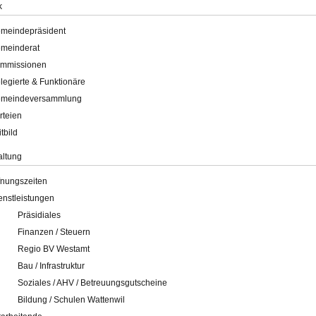
k
meindepräsident
meinderat
mmissionen
legierte & Funktionäre
meindeversammlung
rteien
itbild
altung
fnungszeiten
enstleistungen
Präsidiales
Finanzen / Steuern
Regio BV Westamt
Bau / Infrastruktur
Soziales / AHV / Betreuungsgutscheine
Bildung / Schulen Wattenwil