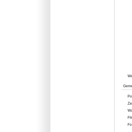
W
Geme
Po
Za
W
Fi
Fo