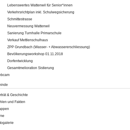
Lebenswertes Wattenwil für Senior*innen
Verkehrsrichtplan inkl. Schulwegsicherung
Schmittestrasse
Neuvermessung Wattenwil
Sanierung Turnhalle Primarschule
Verkauf Mettlenschulhaus
ZPP Grundbach (Wasser- + Abwassererschliessung)
Bevölkerungsworkshop 01.11.2018
Dorfentwicklung
Gesamtmelioration Sistierung
ebcam
inde
rträt & Geschichte
hlen und Fakten
appen
lme
togalerie