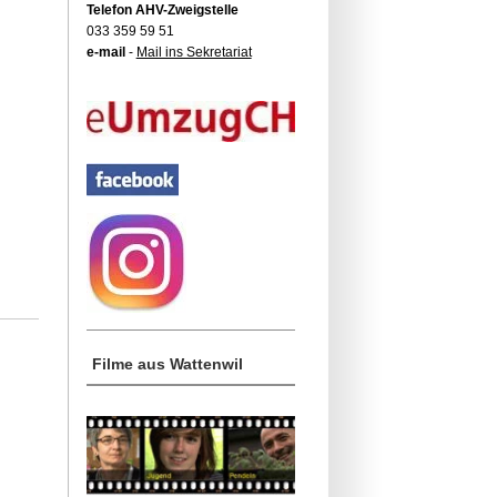
Telefon AHV-Zweigstelle
033 359 59 51
e-mail
-
Mail ins Sekretariat
Filme aus Wattenwil