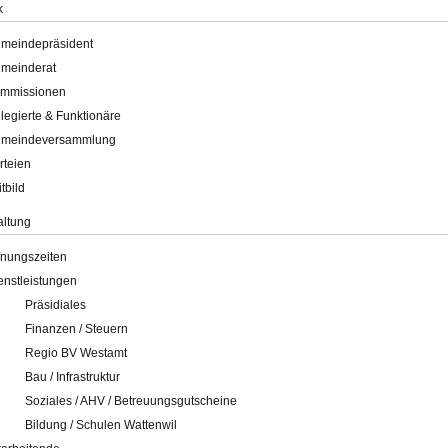
k
meindepräsident
meinderat
mmissionen
legierte & Funktionäre
meindeversammlung
rteien
itbild
altung
fnungszeiten
enstleistungen
Präsidiales
Finanzen / Steuern
Regio BV Westamt
Bau / Infrastruktur
Soziales / AHV / Betreuungsgutscheine
Bildung / Schulen Wattenwil