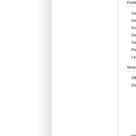
Politi
Ge
Ge
Ko
De
Ge
Pa
Le
Verw
Öf
Di