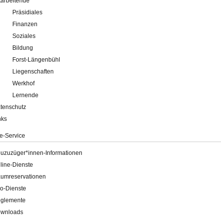
tarbeitende
Präsidiales
Finanzen
Soziales
Bildung
Forst-Längenbühl
Liegenschaften
Werkhof
Lernende
tenschutz
nks
e-Service
uzuzüger*innen-Informationen
line-Dienste
umreservationen
o-Dienste
glemente
wnloads