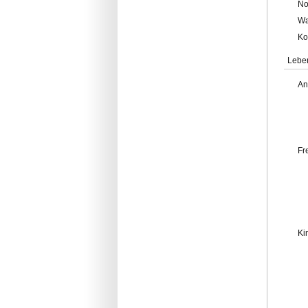
No
Wa
Ko
Lebe
An
Fr
Ki