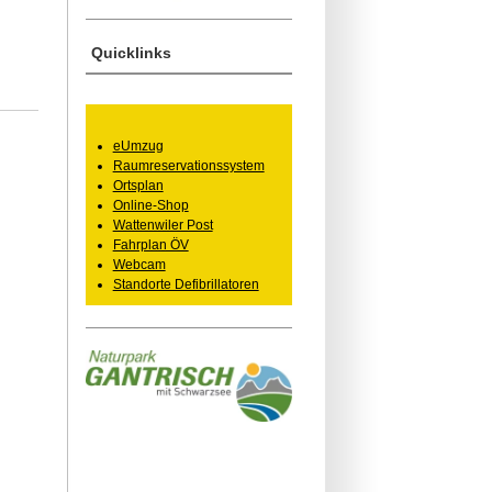
Quicklinks
eUmzug
Raumreservationssystem
Ortsplan
Online-Shop
Wattenwiler Post
Fahrplan ÖV
Webcam
Standorte Defibrillatoren