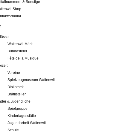
tfallnummern & Sonstige
ttenwil-Shop
ntaktformular
n
lässe
Wattenwil-Märit
Bundesfeier
Fête de la Musique
eizeit
Vereine
Spielzeugmuseum Wattenwil
Bibliothek
Brätlistellen
nder & Jugendliche
Spielgruppe
Kindertagesstätte
Jugendarbeit Wattenwil
Schule