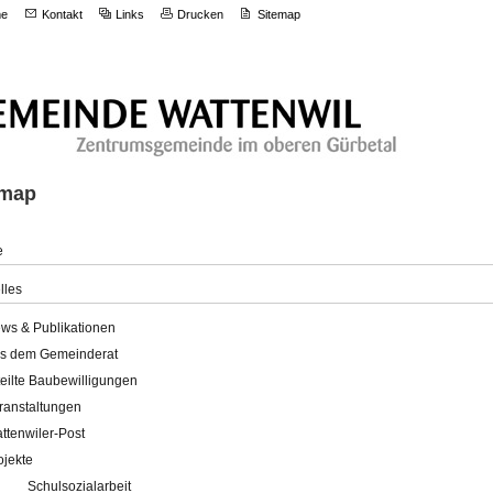
e
Kontakt
Links
Drucken
Sitemap
emap
e
lles
ws & Publikationen
s dem Gemeinderat
teilte Baubewilligungen
ranstaltungen
ttenwiler-Post
ojekte
Schulsozialarbeit