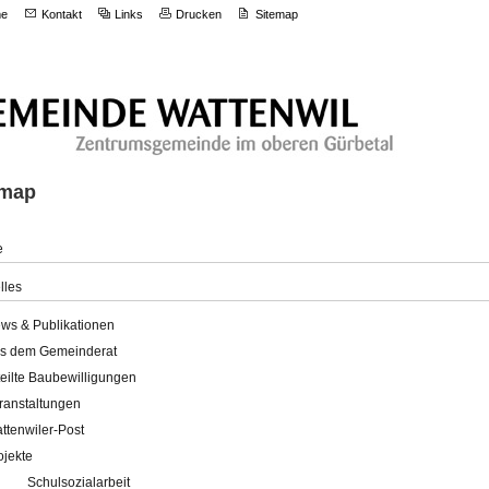
e
Kontakt
Links
Drucken
Sitemap
emap
e
lles
ws & Publikationen
s dem Gemeinderat
teilte Baubewilligungen
ranstaltungen
ttenwiler-Post
ojekte
Schulsozialarbeit