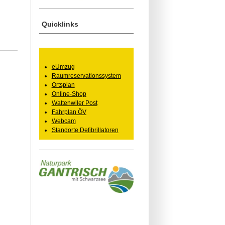
Quicklinks
eUmzug
Raumreservationssystem
Ortsplan
Online-Shop
Wattenwiler Post
Fahrplan ÖV
Webcam
Standorte Defibrillatoren