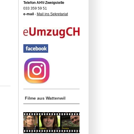
Telefon AHV-Zweigstelle
033 359 59 51
e-mail
-
Mail ins Sekretariat
Filme aus Wattenwil