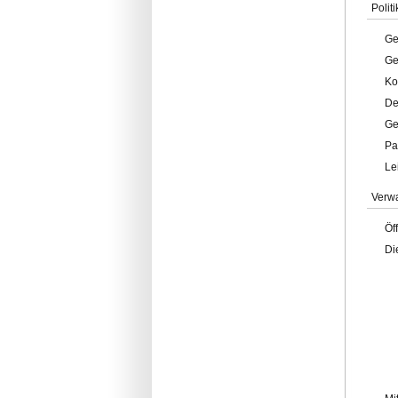
Politi
Ge
Ge
Ko
De
Ge
Pa
Le
Verw
Öf
Di