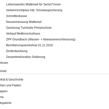
Lebenswertes Wattenwil für Senior*innen
Verkehrsrichtplan inkl. Schulwegsicherung
Schmittestrasse
Neuvermessung Wattenwil
Sanierung Turnhalle Primarschule
Verkauf Mettlenschulhaus
ZPP Grundbach (Wasser- + Abwassererschliessung)
Bevölkerungsworkshop 01.11.2018
Dorfentwicklung
Gesamtmelioration Sistierung
ebcam
inde
rträt & Geschichte
hlen und Fakten
appen
lme
togalerie