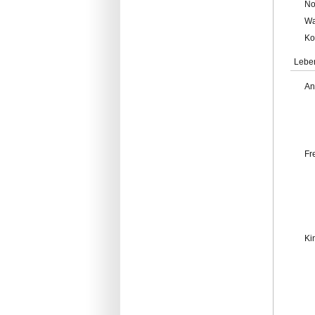
No
Wa
Ko
Lebe
An
Fr
Ki