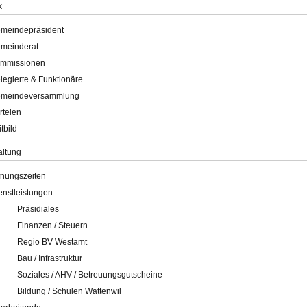
k
meindepräsident
meinderat
mmissionen
legierte & Funktionäre
meindeversammlung
rteien
itbild
altung
fnungszeiten
enstleistungen
Präsidiales
Finanzen / Steuern
Regio BV Westamt
Bau / Infrastruktur
Soziales / AHV / Betreuungsgutscheine
Bildung / Schulen Wattenwil