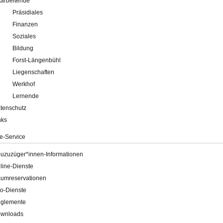
tarbeitende
Präsidiales
Finanzen
Soziales
Bildung
Forst-Längenbühl
Liegenschaften
Werkhof
Lernende
tenschutz
nks
e-Service
uzuzüger*innen-Informationen
line-Dienste
umreservationen
o-Dienste
glemente
wnloads