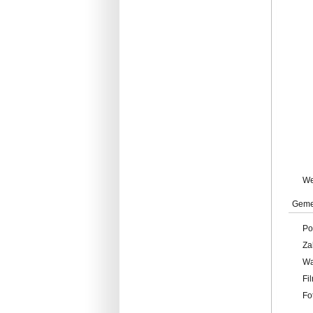
W
Geme
Po
Za
W
Fi
Fo