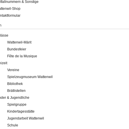
tfallnummern & Sonstige
ttenwil-Shop
ntaktformular
n
lässe
Wattenwil-Märit
Bundesfeier
Fête de la Musique
eizeit
Vereine
Spielzeugmuseum Wattenwil
Bibliothek
Brätlistellen
nder & Jugendliche
Spielgruppe
Kindertagesstätte
Jugendarbeit Wattenwil
Schule