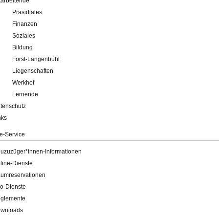
tarbeitende
Präsidiales
Finanzen
Soziales
Bildung
Forst-Längenbühl
Liegenschaften
Werkhof
Lernende
tenschutz
nks
e-Service
uzuzüger*innen-Informationen
line-Dienste
umreservationen
o-Dienste
glemente
wnloads