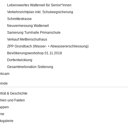
Lebenswertes Wattenwil für Senior*innen
Verkehrsrichtplan inkl. Schulwegsicherung
Schmittestrasse
Neuvermessung Wattenwil
Sanierung Turnhalle Primarschule
Verkauf Mettlenschulhaus
ZPP Grundbach (Wasser- + Abwassererschliessung)
Bevölkerungsworkshop 01.11.2018
Dorfentwicklung
Gesamtmelioration Sistierung
ebcam
inde
rträt & Geschichte
hlen und Fakten
appen
lme
togalerie