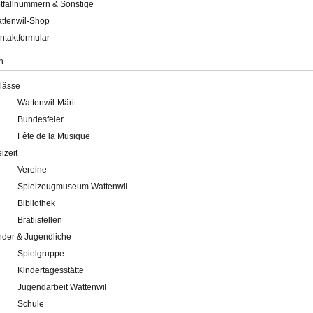
tfallnummern & Sonstige
ttenwil-Shop
ntaktformular
n
lässe
Wattenwil-Märit
Bundesfeier
Fête de la Musique
eizeit
Vereine
Spielzeugmuseum Wattenwil
Bibliothek
Brätlistellen
nder & Jugendliche
Spielgruppe
Kindertagesstätte
Jugendarbeit Wattenwil
Schule