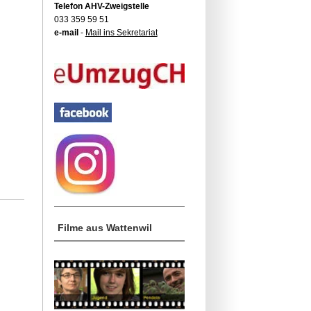
Telefon AHV-Zweigstelle
033 359 59 51
e-mail
-
Mail ins Sekretariat
Filme aus Wattenwil