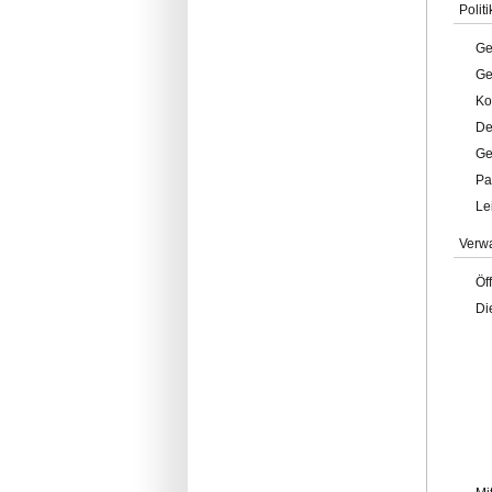
Politi
Ge
Ge
Ko
De
Ge
Pa
Le
Verw
Öf
Di