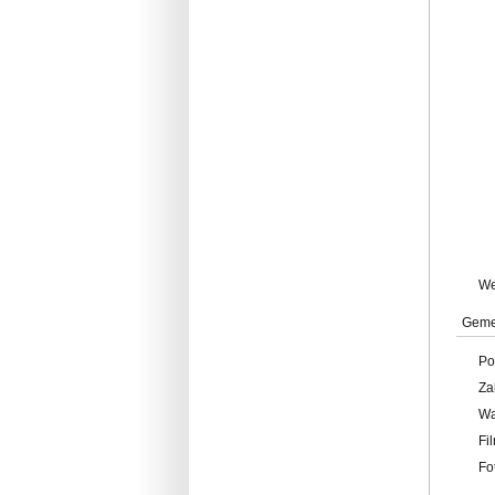
W
Geme
Po
Za
W
Fi
Fo