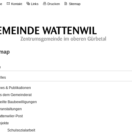
e
Kontakt
Links
Drucken
Sitemap
emap
e
lles
ws & Publikationen
s dem Gemeinderat
teilte Baubewilligungen
ranstaltungen
ttenwiler-Post
ojekte
Schulsozialarbeit