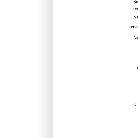
No
Wa
Ko
Lebe
An
Fr
Ki