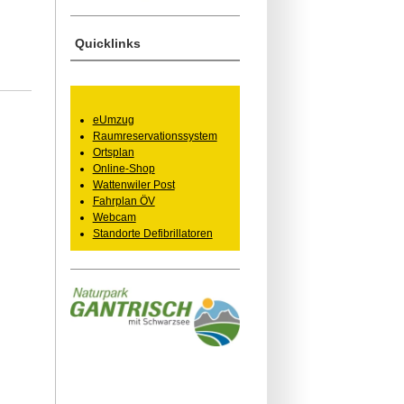
Quicklinks
eUmzug
Raumreservationssystem
Ortsplan
Online-Shop
Wattenwiler Post
Fahrplan ÖV
Webcam
Standorte Defibrillatoren