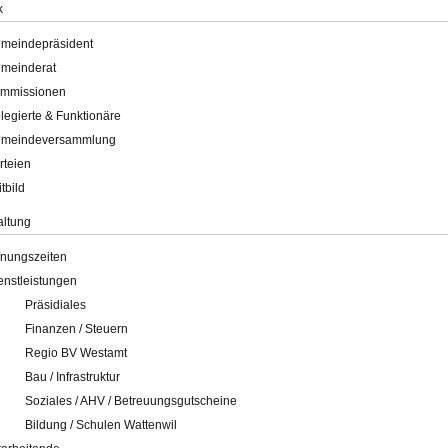
k
meindepräsident
meinderat
mmissionen
legierte & Funktionäre
meindeversammlung
rteien
itbild
altung
fnungszeiten
enstleistungen
Präsidiales
Finanzen / Steuern
Regio BV Westamt
Bau / Infrastruktur
Soziales / AHV / Betreuungsgutscheine
Bildung / Schulen Wattenwil