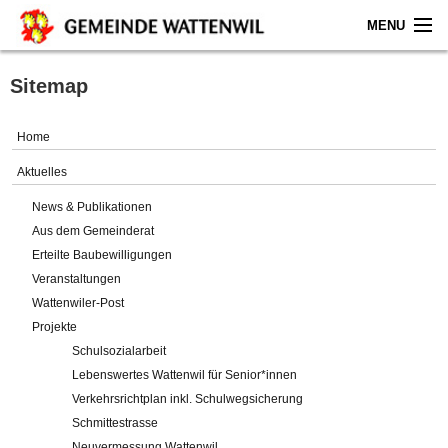
MENU
Home
Sitemap
Aktuelles
Home
Gemeinde
Aktuelles
News & Publikationen
Politik
Aus dem Gemeinderat
Erteilte Baubewilligungen
Verwaltung
Veranstaltungen
Wattenwiler-Post
Online-Service
Projekte
Schulsozialarbeit
Leben
Lebenswertes Wattenwil für Senior*innen
Verkehrsrichtplan inkl. Schulwegsicherung
Impressum
Schmittestrasse
Neuvermessung Wattenwil