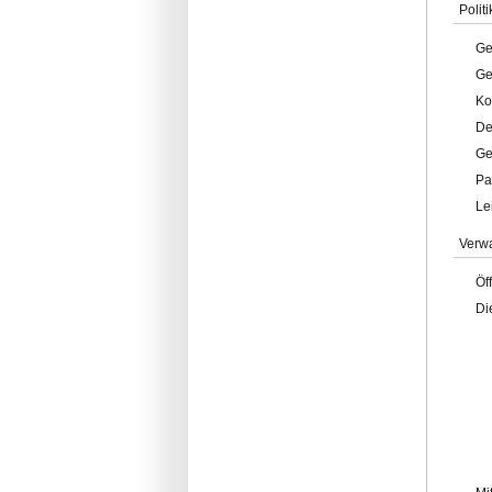
Politi
Ge
Ge
Ko
De
Ge
Pa
Le
Verw
Öf
Di