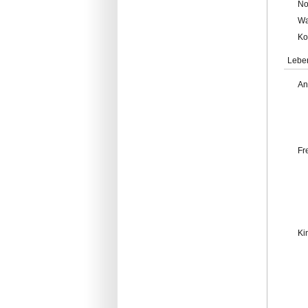
No
Wa
Ko
Lebe
An
Fr
Ki