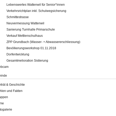
Lebenswertes Wattenwil für Senior*innen
Verkehrsrichtplan inkl. Schulwegsicherung
Schmittestrasse
Neuvermessung Wattenwil
Sanierung Turnhalle Primarschule
Verkauf Mettlenschulhaus
ZPP Grundbach (Wasser- + Abwassererschliessung)
Bevölkerungsworkshop 01.11.2018
Dorfentwicklung
Gesamtmelioration Sistierung
ebcam
inde
rträt & Geschichte
hlen und Fakten
appen
lme
togalerie