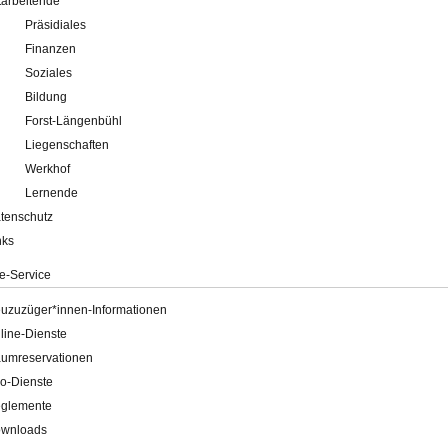
tarbeitende
Präsidiales
Finanzen
Soziales
Bildung
Forst-Längenbühl
Liegenschaften
Werkhof
Lernende
tenschutz
nks
e-Service
uzuzüger*innen-Informationen
line-Dienste
umreservationen
o-Dienste
glemente
wnloads