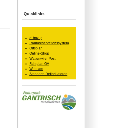
Quicklinks
eUmzug
Raumreservationssystem
Ortsplan
Online-Shop
Wattenwiler Post
Fahrplan ÖV
Webcam
Standorte Defibrillatoren