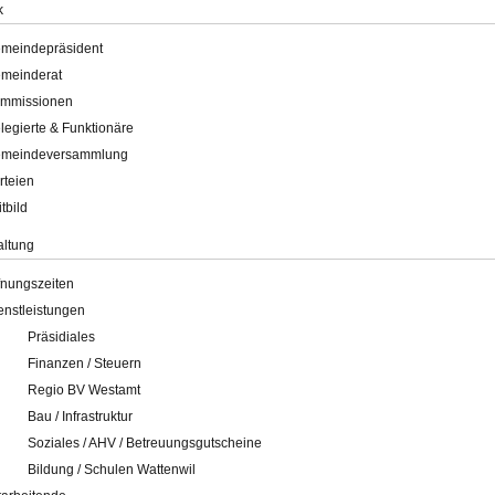
k
meindepräsident
meinderat
mmissionen
legierte & Funktionäre
meindeversammlung
rteien
itbild
altung
fnungszeiten
enstleistungen
Präsidiales
Finanzen / Steuern
Regio BV Westamt
Bau / Infrastruktur
Soziales / AHV / Betreuungsgutscheine
Bildung / Schulen Wattenwil