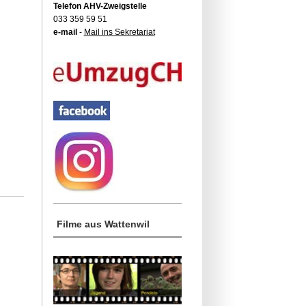
Telefon AHV-Zweigstelle
033 359 59 51
e-mail
-
Mail ins Sekretariat
Filme aus Wattenwil