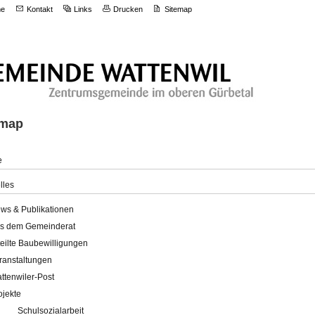
e
Kontakt
Links
Drucken
Sitemap
emap
e
lles
ws & Publikationen
s dem Gemeinderat
teilte Baubewilligungen
ranstaltungen
ttenwiler-Post
ojekte
Schulsozialarbeit