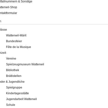
tfallnummern & Sonstige
ttenwil-Shop
ntaktformular
n
lässe
Wattenwil-Märit
Bundesfeier
Fête de la Musique
eizeit
Vereine
Spielzeugmuseum Wattenwil
Bibliothek
Brätlistellen
nder & Jugendliche
Spielgruppe
Kindertagesstätte
Jugendarbeit Wattenwil
Schule