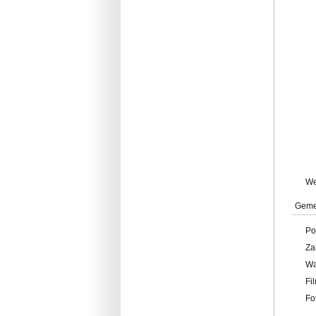
W
Geme
Po
Za
W
Fi
Fo