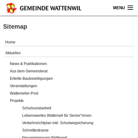
MENU
Home
Sitemap
Aktuelles
Home
Gemeinde
Aktuelles
News & Publikationen
Politik
Aus dem Gemeinderat
Erteilte Baubewilligungen
Verwaltung
Veranstaltungen
Wattenwiler-Post
Online-Service
Projekte
Schulsozialarbeit
Leben
Lebenswertes Wattenwil für Senior*innen
Verkehrsrichtplan inkl. Schulwegsicherung
Impressum
Schmittestrasse
Neuvermessung Wattenwil