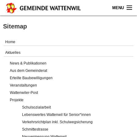
MENU
Home
Sitemap
Aktuelles
Home
Gemeinde
Aktuelles
News & Publikationen
Politik
Aus dem Gemeinderat
Erteilte Baubewilligungen
Verwaltung
Veranstaltungen
Wattenwiler-Post
Online-Service
Projekte
Schulsozialarbeit
Leben
Lebenswertes Wattenwil für Senior*innen
Verkehrsrichtplan inkl. Schulwegsicherung
Impressum
Schmittestrasse
Neuvermessung Wattenwil