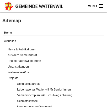
MENU
Home
Sitemap
Aktuelles
Home
Gemeinde
Aktuelles
News & Publikationen
Politik
Aus dem Gemeinderat
Erteilte Baubewilligungen
Verwaltung
Veranstaltungen
Wattenwiler-Post
Online-Service
Projekte
Schulsozialarbeit
Leben
Lebenswertes Wattenwil für Senior*innen
Verkehrsrichtplan inkl. Schulwegsicherung
Impressum
Schmittestrasse
Neuvermessung Wattenwil