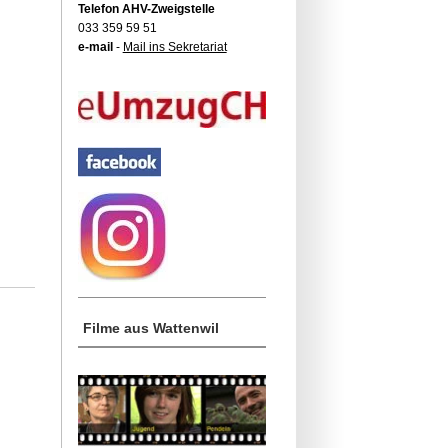
Telefon AHV-Zweigstelle
033 359 59 51
e-mail
-
Mail ins Sekretariat
Filme aus Wattenwil