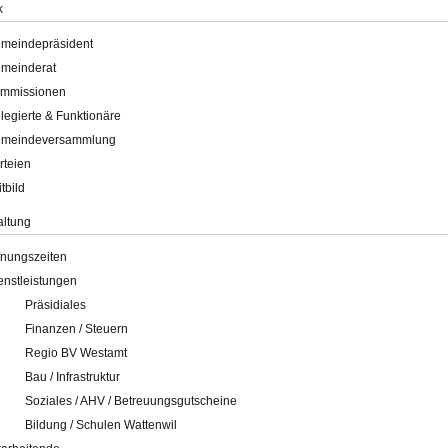
k
meindepräsident
meinderat
mmissionen
legierte & Funktionäre
meindeversammlung
rteien
itbild
altung
fnungszeiten
enstleistungen
Präsidiales
Finanzen / Steuern
Regio BV Westamt
Bau / Infrastruktur
Soziales / AHV / Betreuungsgutscheine
Bildung / Schulen Wattenwil