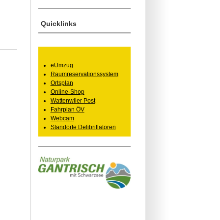
Quicklinks
eUmzug
Raumreservationssystem
Ortsplan
Online-Shop
Wattenwiler Post
Fahrplan ÖV
Webcam
Standorte Defibrillatoren