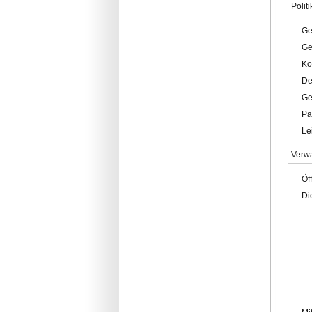
Politi
Ge
Ge
Ko
De
Ge
Pa
Le
Verw
Öf
Di