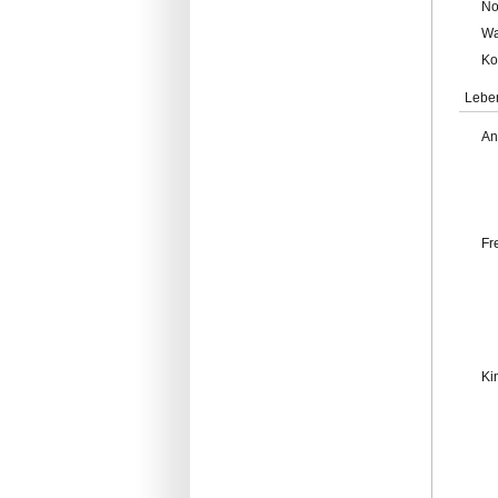
No
Wa
Ko
Lebe
An
Fr
Ki