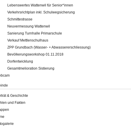
Lebenswertes Wattenwil für Senior*innen
Verkehrsrichtplan inkl. Schulwegsicherung
Schmittestrasse
Neuvermessung Wattenwil
Sanierung Turnhalle Primarschule
Verkauf Mettlenschulhaus
ZPP Grundbach (Wasser- + Abwassererschliessung)
Bevölkerungsworkshop 01.11.2018
Dorfentwicklung
Gesamtmelioration Sistierung
ebcam
inde
rträt & Geschichte
hlen und Fakten
appen
lme
togalerie