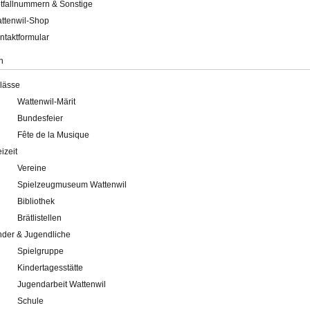
tfallnummern & Sonstige
ttenwil-Shop
ntaktformular
n
lässe
Wattenwil-Märit
Bundesfeier
Fête de la Musique
eizeit
Vereine
Spielzeugmuseum Wattenwil
Bibliothek
Brätlistellen
nder & Jugendliche
Spielgruppe
Kindertagesstätte
Jugendarbeit Wattenwil
Schule