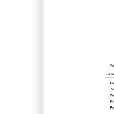
W
Geme
Po
Za
W
Fi
Fo