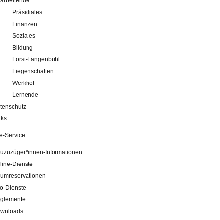
tarbeitende
Präsidiales
Finanzen
Soziales
Bildung
Forst-Längenbühl
Liegenschaften
Werkhof
Lernende
tenschutz
nks
e-Service
uzuzüger*innen-Informationen
line-Dienste
umreservationen
o-Dienste
glemente
wnloads