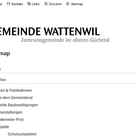
e
Kontakt
Links
Drucken
Sitemap
emap
e
lles
ws & Publikationen
s dem Gemeinderat
teilte Baubewilligungen
ranstaltungen
ttenwiler-Post
ojekte
Schulsozialarbeit