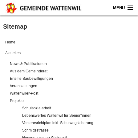
MENU
Home
Sitemap
Aktuelles
Home
Gemeinde
Aktuelles
News & Publikationen
Politik
Aus dem Gemeinderat
Erteilte Baubewilligungen
Verwaltung
Veranstaltungen
Wattenwiler-Post
Online-Service
Projekte
Schulsozialarbeit
Leben
Lebenswertes Wattenwil für Senior*innen
Verkehrsrichtplan inkl. Schulwegsicherung
Impressum
Schmittestrasse
Neuvermessung Wattenwil