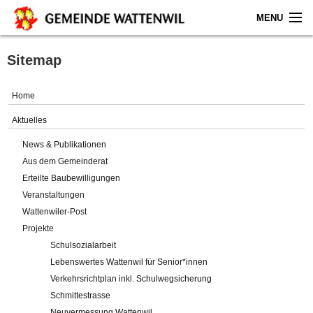
MENU
Home
Sitemap
Aktuelles
Home
Gemeinde
Aktuelles
News & Publikationen
Politik
Aus dem Gemeinderat
Erteilte Baubewilligungen
Verwaltung
Veranstaltungen
Wattenwiler-Post
Online-Service
Projekte
Schulsozialarbeit
Leben
Lebenswertes Wattenwil für Senior*innen
Verkehrsrichtplan inkl. Schulwegsicherung
Impressum
Schmittestrasse
Neuvermessung Wattenwil