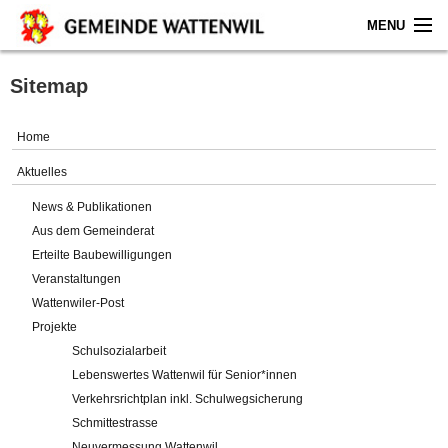
MENU
Home
Sitemap
Aktuelles
Home
Gemeinde
Aktuelles
News & Publikationen
Politik
Aus dem Gemeinderat
Erteilte Baubewilligungen
Verwaltung
Veranstaltungen
Wattenwiler-Post
Online-Service
Projekte
Schulsozialarbeit
Leben
Lebenswertes Wattenwil für Senior*innen
Verkehrsrichtplan inkl. Schulwegsicherung
Impressum
Schmittestrasse
Neuvermessung Wattenwil