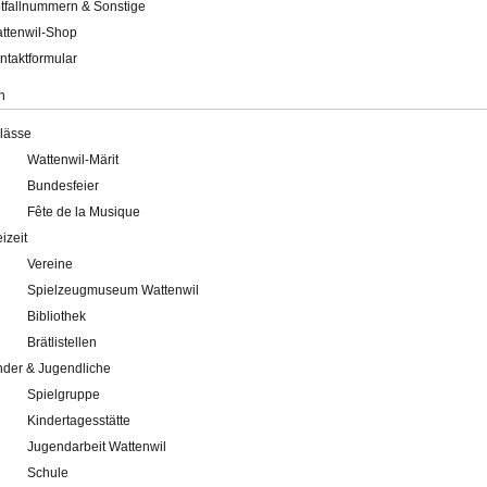
tfallnummern & Sonstige
ttenwil-Shop
ntaktformular
n
lässe
Wattenwil-Märit
Bundesfeier
Fête de la Musique
eizeit
Vereine
Spielzeugmuseum Wattenwil
Bibliothek
Brätlistellen
nder & Jugendliche
Spielgruppe
Kindertagesstätte
Jugendarbeit Wattenwil
Schule