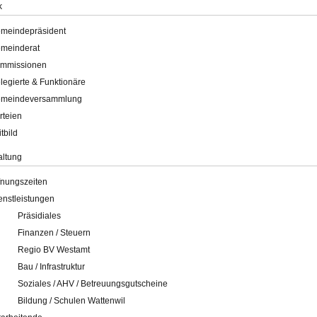
k
meindepräsident
meinderat
mmissionen
legierte & Funktionäre
meindeversammlung
rteien
itbild
altung
fnungszeiten
enstleistungen
Präsidiales
Finanzen / Steuern
Regio BV Westamt
Bau / Infrastruktur
Soziales / AHV / Betreuungsgutscheine
Bildung / Schulen Wattenwil