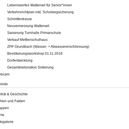
Lebenswertes Wattenwil für Senior*innen
Verkehrsrichtplan inkl. Schulwegsicherung
Schmittestrasse
Neuvermessung Wattenwil
Sanierung Turnhalle Primarschule
Verkauf Mettlenschulhaus
ZPP Grundbach (Wasser- + Abwassererschliessung)
Bevölkerungsworkshop 01.11.2018
Dorfentwicklung
Gesamtmelioration Sistierung
ebcam
inde
rträt & Geschichte
hlen und Fakten
appen
lme
togalerie