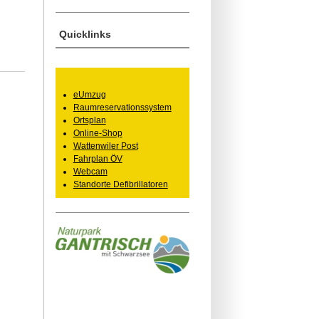
Quicklinks
eUmzug
Raumreservationssystem
Ortsplan
Online-Shop
Wattenwiler Post
Fahrplan ÖV
Webcam
Standorte Defibrillatoren