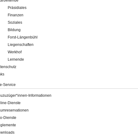
tarbeitende
Präsidiales
Finanzen
Soziales
Bildung
Forst-Längenbühl
Liegenschaften
Werkhof
Lernende
tenschutz
nks
e-Service
uzuzüger*innen-Informationen
line-Dienste
umreservationen
o-Dienste
glemente
wnloads