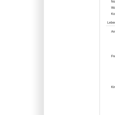
No
Wa
Ko
Lebe
An
Fr
Ki