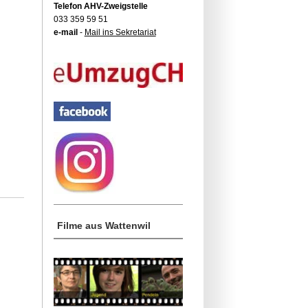
Telefon AHV-Zweigstelle
033 359 59 51
e-mail
-
Mail ins Sekretariat
Filme aus Wattenwil