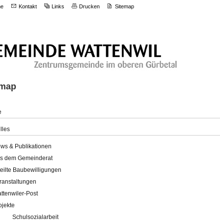
e
Kontakt
Links
Drucken
Sitemap
emap
e
lles
ws & Publikationen
s dem Gemeinderat
teilte Baubewilligungen
ranstaltungen
ttenwiler-Post
ojekte
Schulsozialarbeit