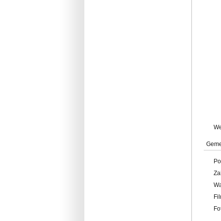
W
Geme
Po
Za
W
Fi
Fo