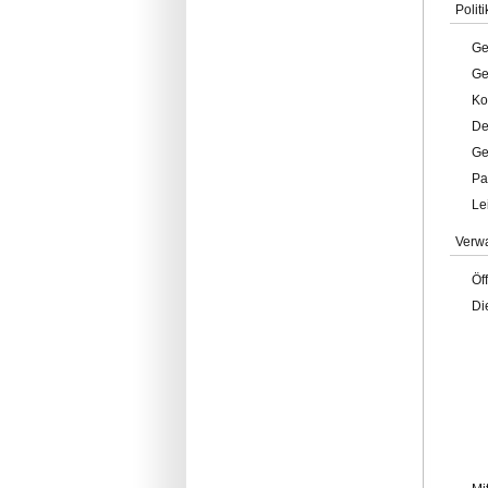
Politi
Ge
Ge
Ko
De
Ge
Pa
Le
Verw
Öf
Di