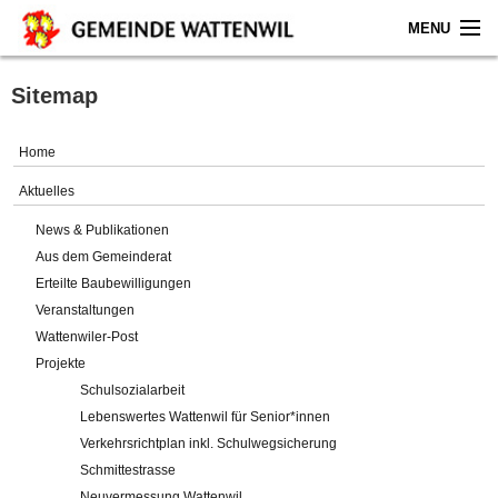
MENU
Home
Sitemap
Aktuelles
Home
Gemeinde
Aktuelles
News & Publikationen
Politik
Aus dem Gemeinderat
Erteilte Baubewilligungen
Verwaltung
Veranstaltungen
Wattenwiler-Post
Online-Service
Projekte
Schulsozialarbeit
Leben
Lebenswertes Wattenwil für Senior*innen
Verkehrsrichtplan inkl. Schulwegsicherung
Impressum
Schmittestrasse
Neuvermessung Wattenwil