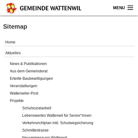
MENU
Home
Sitemap
Aktuelles
Home
Gemeinde
Aktuelles
News & Publikationen
Politik
Aus dem Gemeinderat
Erteilte Baubewilligungen
Verwaltung
Veranstaltungen
Wattenwiler-Post
Online-Service
Projekte
Schulsozialarbeit
Leben
Lebenswertes Wattenwil für Senior*innen
Verkehrsrichtplan inkl. Schulwegsicherung
Impressum
Schmittestrasse
Neuvermessung Wattenwil