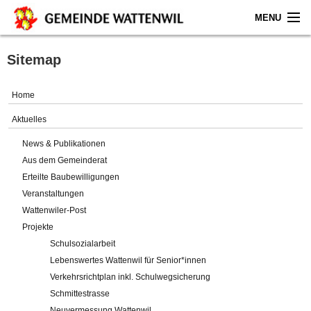
MENU
Home
Sitemap
Aktuelles
Home
Gemeinde
Aktuelles
News & Publikationen
Politik
Aus dem Gemeinderat
Erteilte Baubewilligungen
Verwaltung
Veranstaltungen
Wattenwiler-Post
Online-Service
Projekte
Schulsozialarbeit
Leben
Lebenswertes Wattenwil für Senior*innen
Verkehrsrichtplan inkl. Schulwegsicherung
Impressum
Schmittestrasse
Neuvermessung Wattenwil