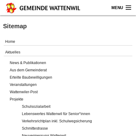
MENU
Home
Sitemap
Aktuelles
Home
Gemeinde
Aktuelles
News & Publikationen
Politik
Aus dem Gemeinderat
Erteilte Baubewilligungen
Verwaltung
Veranstaltungen
Wattenwiler-Post
Online-Service
Projekte
Schulsozialarbeit
Leben
Lebenswertes Wattenwil für Senior*innen
Verkehrsrichtplan inkl. Schulwegsicherung
Impressum
Schmittestrasse
Neuvermessung Wattenwil