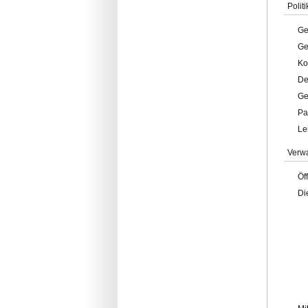
Politi
Ge
Ge
Ko
De
Ge
Pa
Le
Verw
Öf
Di