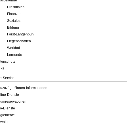
tarbeitende
Präsidiales
Finanzen
Soziales
Bildung
Forst-Längenbühl
Liegenschaften
Werkhof
Lernende
tenschutz
nks
e-Service
uzuzüger*innen-Informationen
line-Dienste
umreservationen
o-Dienste
glemente
wnloads