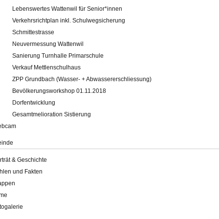
Lebenswertes Wattenwil für Senior*innen
Verkehrsrichtplan inkl. Schulwegsicherung
Schmittestrasse
Neuvermessung Wattenwil
Sanierung Turnhalle Primarschule
Verkauf Mettlenschulhaus
ZPP Grundbach (Wasser- + Abwassererschliessung)
Bevölkerungsworkshop 01.11.2018
Dorfentwicklung
Gesamtmelioration Sistierung
ebcam
inde
rträt & Geschichte
hlen und Fakten
appen
lme
togalerie