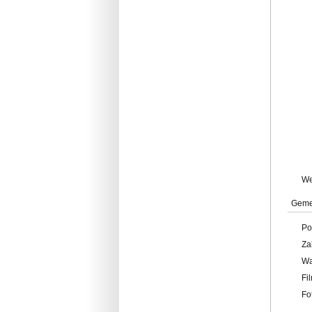
W
Geme
Po
Za
W
Fi
Fo