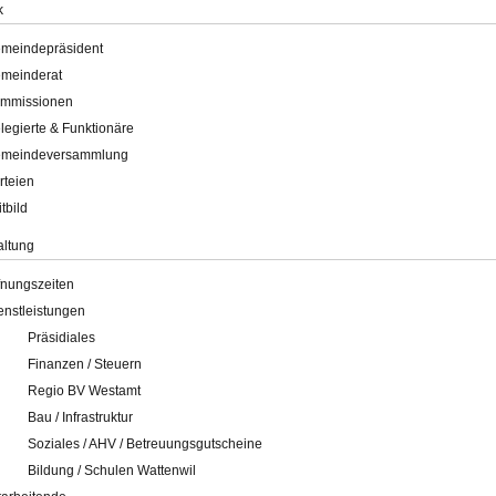
k
meindepräsident
meinderat
mmissionen
legierte & Funktionäre
meindeversammlung
rteien
itbild
altung
fnungszeiten
enstleistungen
Präsidiales
Finanzen / Steuern
Regio BV Westamt
Bau / Infrastruktur
Soziales / AHV / Betreuungsgutscheine
Bildung / Schulen Wattenwil