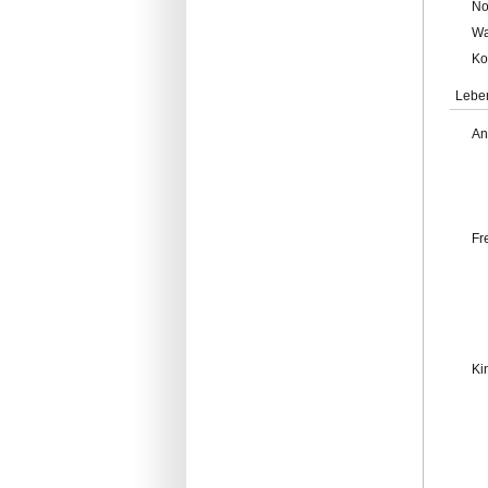
No
Wa
Ko
Lebe
An
Fr
Ki