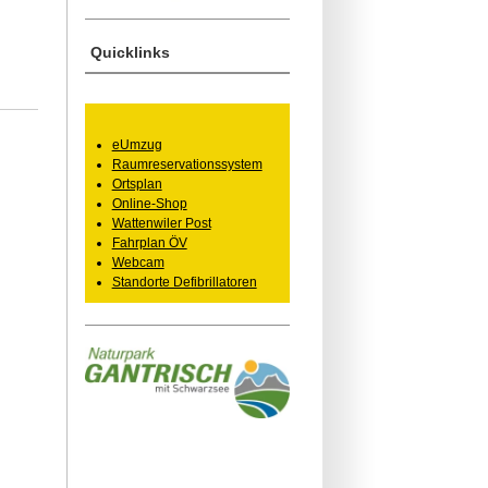
Quicklinks
eUmzug
Raumreservationssystem
Ortsplan
Online-Shop
Wattenwiler Post
Fahrplan ÖV
Webcam
Standorte Defibrillatoren