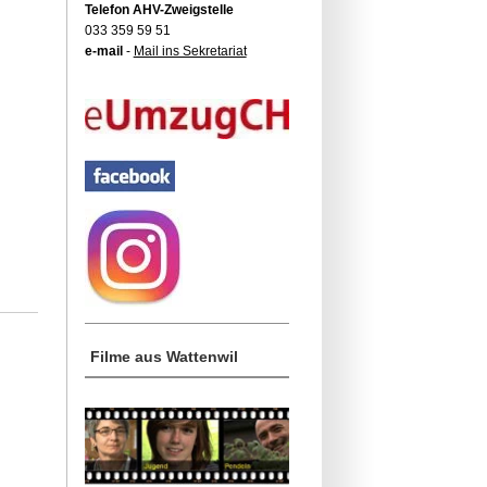
Telefon AHV-Zweigstelle
033 359 59 51
e-mail
-
Mail ins Sekretariat
Filme aus Wattenwil