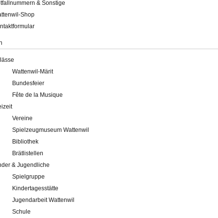
tfallnummern & Sonstige
ttenwil-Shop
ntaktformular
n
lässe
Wattenwil-Märit
Bundesfeier
Fête de la Musique
eizeit
Vereine
Spielzeugmuseum Wattenwil
Bibliothek
Brätlistellen
nder & Jugendliche
Spielgruppe
Kindertagesstätte
Jugendarbeit Wattenwil
Schule