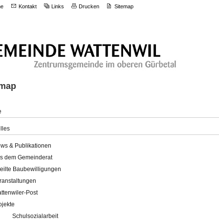
e
Kontakt
Links
Drucken
Sitemap
emap
e
lles
ws & Publikationen
s dem Gemeinderat
teilte Baubewilligungen
ranstaltungen
ttenwiler-Post
ojekte
Schulsozialarbeit