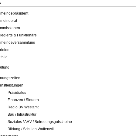
k
meindepräsident
meinderat
mmissionen
legierte & Funktionäre
meindeversammlung
rteien
itbild
altung
fnungszeiten
enstleistungen
Präsidiales
Finanzen / Steuern
Regio BV Westamt
Bau / Infrastruktur
Soziales / AHV / Betreuungsgutscheine
Bildung / Schulen Wattenwil