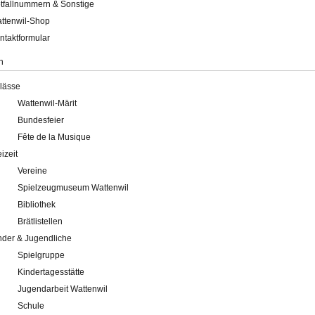
tfallnummern & Sonstige
ttenwil-Shop
ntaktformular
n
lässe
Wattenwil-Märit
Bundesfeier
Fête de la Musique
eizeit
Vereine
Spielzeugmuseum Wattenwil
Bibliothek
Brätlistellen
nder & Jugendliche
Spielgruppe
Kindertagesstätte
Jugendarbeit Wattenwil
Schule