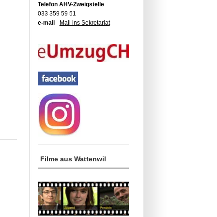
Telefon AHV-Zweigstelle
033 359 59 51
e-mail
-
Mail ins Sekretariat
Filme aus Wattenwil