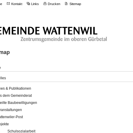
e
Kontakt
Links
Drucken
Sitemap
emap
e
lles
ws & Publikationen
s dem Gemeinderat
teilte Baubewilligungen
ranstaltungen
ttenwiler-Post
ojekte
Schulsozialarbeit