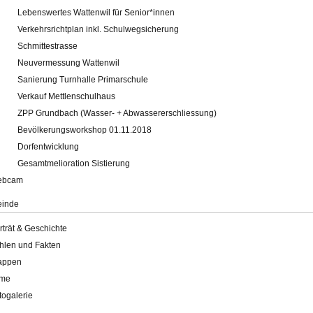
Lebenswertes Wattenwil für Senior*innen
Verkehrsrichtplan inkl. Schulwegsicherung
Schmittestrasse
Neuvermessung Wattenwil
Sanierung Turnhalle Primarschule
Verkauf Mettlenschulhaus
ZPP Grundbach (Wasser- + Abwassererschliessung)
Bevölkerungsworkshop 01.11.2018
Dorfentwicklung
Gesamtmelioration Sistierung
ebcam
inde
rträt & Geschichte
hlen und Fakten
appen
lme
togalerie