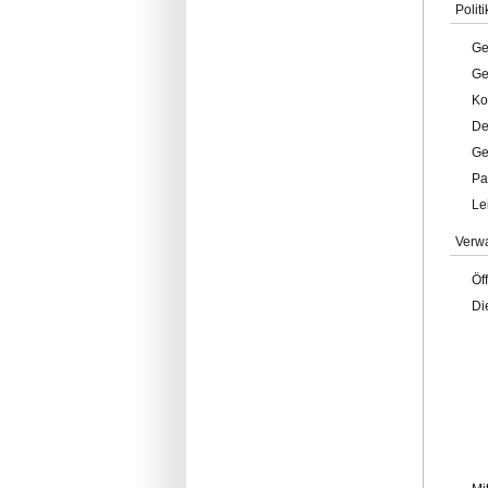
Politi
Ge
Ge
Ko
De
Ge
Pa
Le
Verw
Öf
Di