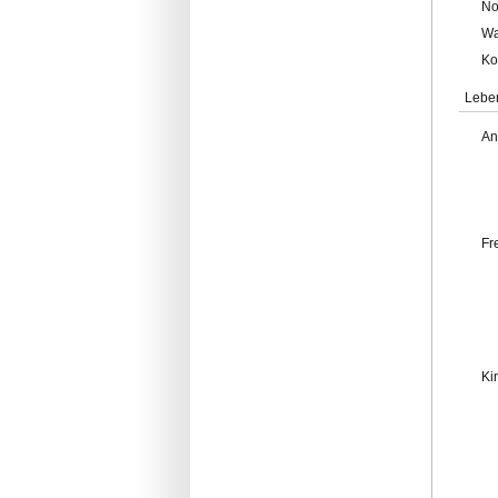
No
Wa
Ko
Lebe
An
Fr
Ki