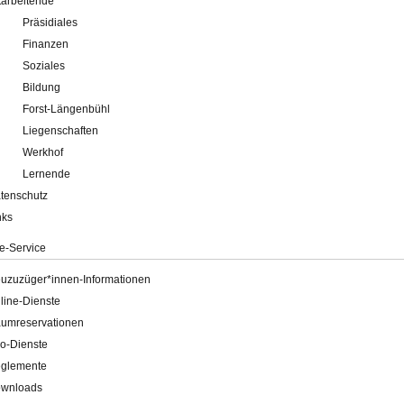
tarbeitende
Präsidiales
Finanzen
Soziales
Bildung
Forst-Längenbühl
Liegenschaften
Werkhof
Lernende
tenschutz
nks
e-Service
uzuzüger*innen-Informationen
line-Dienste
umreservationen
o-Dienste
glemente
wnloads