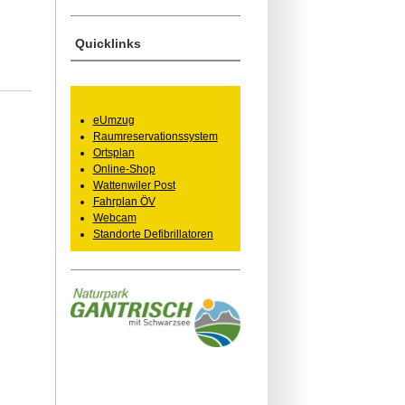
Quicklinks
eUmzug
Raumreservationssystem
Ortsplan
Online-Shop
Wattenwiler Post
Fahrplan ÖV
Webcam
Standorte Defibrillatoren