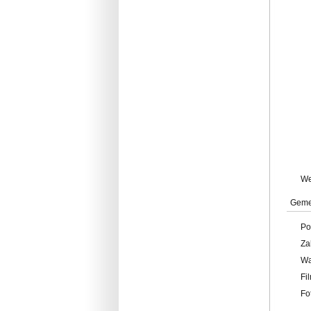
W
Geme
Po
Za
W
Fi
Fo