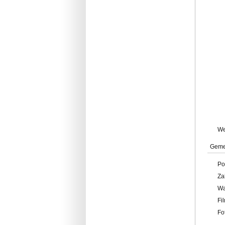
W
Geme
Po
Za
W
Fi
Fo