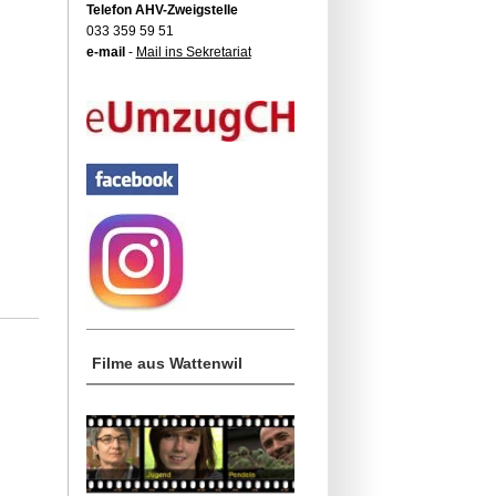
Telefon AHV-Zweigstelle
033 359 59 51
e-mail
-
Mail ins Sekretariat
Filme aus Wattenwil