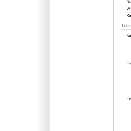
No
Wa
Ko
Lebe
An
Fr
Ki