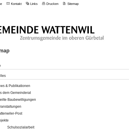
e
Kontakt
Links
Drucken
Sitemap
emap
e
lles
ws & Publikationen
s dem Gemeinderat
teilte Baubewilligungen
ranstaltungen
ttenwiler-Post
ojekte
Schulsozialarbeit