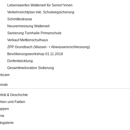
Lebenswertes Wattenwil für Senior*innen
Verkehrsrichtplan inkl. Schulwegsicherung
Schmittestrasse
Neuvermessung Wattenwil
Sanierung Turnhalle Primarschule
Verkauf Mettlenschulhaus
ZPP Grundbach (Wasser- + Abwassererschliessung)
Bevölkerungsworkshop 01.11.2018
Dorfentwicklung
Gesamtmelioration Sistierung
ebcam
inde
rträt & Geschichte
hlen und Fakten
appen
lme
togalerie