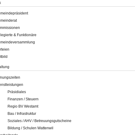
k
meindepräsident
meinderat
mmissionen
legierte & Funktionäre
meindeversammlung
rteien
itbild
altung
fnungszeiten
enstleistungen
Präsidiales
Finanzen / Steuern
Regio BV Westamt
Bau / Infrastruktur
Soziales / AHV / Betreuungsgutscheine
Bildung / Schulen Wattenwil