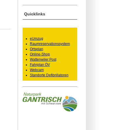
Quicklinks
eUmzug
Raumreservationssystem
Ortsplan
Online-Shop
Wattenwiler Post
Fahrplan ÖV
Webcam
Standorte Defibrillatoren