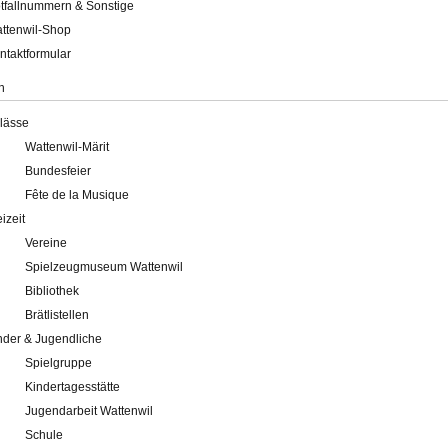
tfallnummern & Sonstige
ttenwil-Shop
ntaktformular
n
lässe
Wattenwil-Märit
Bundesfeier
Fête de la Musique
eizeit
Vereine
Spielzeugmuseum Wattenwil
Bibliothek
Brätlistellen
nder & Jugendliche
Spielgruppe
Kindertagesstätte
Jugendarbeit Wattenwil
Schule