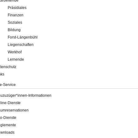
tarbeitende
Präsidiales
Finanzen
Soziales
Bildung
Forst-Längenbühl
Liegenschaften
Werkhof
Lernende
tenschutz
nks
e-Service
uzuzüger*innen-Informationen
line-Dienste
umreservationen
o-Dienste
glemente
wnloads