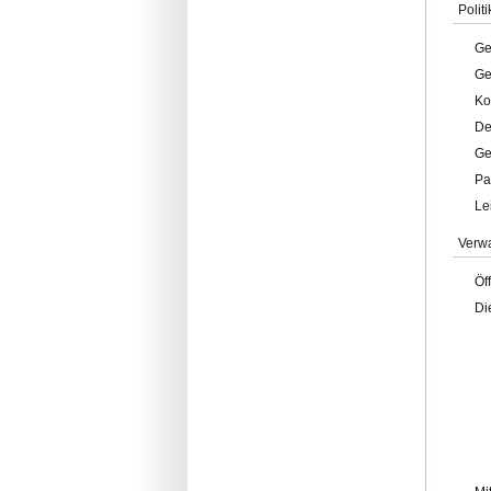
Politi
Ge
Ge
Ko
De
Ge
Pa
Le
Verw
Öf
Di