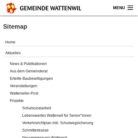
MENU
Home
Sitemap
Aktuelles
Home
Gemeinde
Aktuelles
News & Publikationen
Politik
Aus dem Gemeinderat
Erteilte Baubewilligungen
Verwaltung
Veranstaltungen
Wattenwiler-Post
Online-Service
Projekte
Schulsozialarbeit
Leben
Lebenswertes Wattenwil für Senior*innen
Verkehrsrichtplan inkl. Schulwegsicherung
Impressum
Schmittestrasse
Neuvermessung Wattenwil