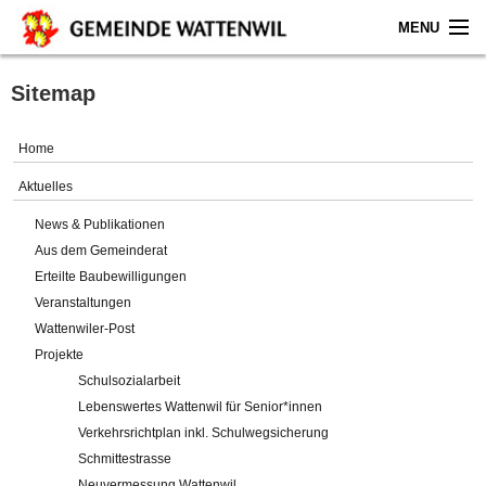
MENU
Home
Sitemap
Aktuelles
Home
Gemeinde
Aktuelles
News & Publikationen
Politik
Aus dem Gemeinderat
Erteilte Baubewilligungen
Verwaltung
Veranstaltungen
Wattenwiler-Post
Online-Service
Projekte
Schulsozialarbeit
Leben
Lebenswertes Wattenwil für Senior*innen
Verkehrsrichtplan inkl. Schulwegsicherung
Impressum
Schmittestrasse
Neuvermessung Wattenwil