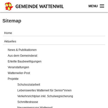
MENU
Home
Sitemap
Aktuelles
Home
Gemeinde
Aktuelles
News & Publikationen
Politik
Aus dem Gemeinderat
Erteilte Baubewilligungen
Verwaltung
Veranstaltungen
Wattenwiler-Post
Online-Service
Projekte
Schulsozialarbeit
Leben
Lebenswertes Wattenwil für Senior*innen
Verkehrsrichtplan inkl. Schulwegsicherung
Impressum
Schmittestrasse
Neuvermessung Wattenwil