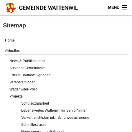
MENU
Home
Sitemap
Aktuelles
Home
Gemeinde
Aktuelles
News & Publikationen
Politik
Aus dem Gemeinderat
Erteilte Baubewilligungen
Verwaltung
Veranstaltungen
Wattenwiler-Post
Online-Service
Projekte
Schulsozialarbeit
Leben
Lebenswertes Wattenwil für Senior*innen
Verkehrsrichtplan inkl. Schulwegsicherung
Impressum
Schmittestrasse
Neuvermessung Wattenwil